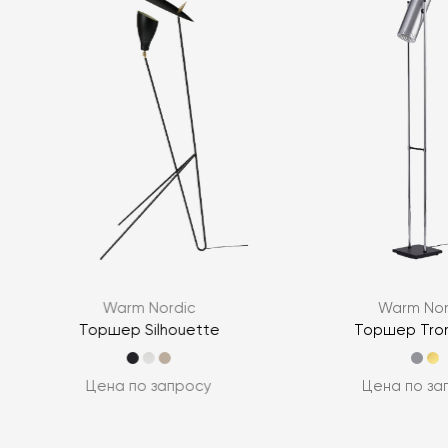
Warm Nordic
Warm Nor
Торшер Silhouette
Торшер Tro
Цена по запросу
Цена по за