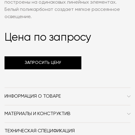
построены на одинаковых линейных элементах.
Белый поликарбонат создает мягкое рассеянное
освещение.
Цена по запросу
ЗАПРОСИТЬ ЦЕНУ
ИНФОРМАЦИЯ О ТОВАРЕ
Бренд
Tacchini
МАТЕРИАЛЫ И КОНСТРУКТИВ
Стиль
Современный
Белый поликарбонат
Размер, см (Ш x Г x В)
40x40x90
ТЕХНИЧЕСКАЯ СПЕЦИФИКАЦИЯ