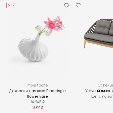
Sale
Moustache
Cane-Li
Декоративная ваза Piao single
Уличный диван 
flower vase
Цена по за
14 945 ₽
16 610 ₽