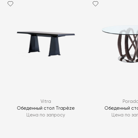
Vitra
Porad
e
Обеденный стол Trapèze
Обеденный стол
Цена по запросу
Цена по за