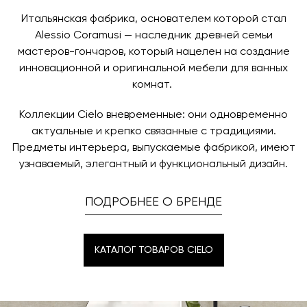
назначения представитель транспортной компании
заявку по форме обратной связи.
свяжется с вами, чтобы согласовать удобное для вас
Итальянская фабрика, основателем которой стал
время и дату доставки.
Alessio Coramusi — наследник древней семьи
мастеров-гончаров, который нацелен на создание
инновационной и оригинальной мебели для ванных
комнат.
Коллекции Cielo вневременные: они одновременно
актуальные и крепко связанные с традициями.
Предметы интерьера, выпускаемые фабрикой, имеют
узнаваемый, элегантный и функциональный дизайн.
ПОДРОБНЕЕ О БРЕНДЕ
КАТАЛОГ ТОВАРОВ CIELO
КАТАЛОГ ТОВАРОВ CIELO