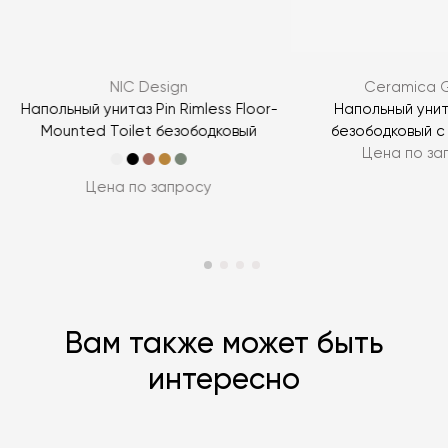
ЗАДАТЬ ВОПРОС
NIC Design
Ceramica 
ЗАДАТЬ ВОПРОС
s
Напольный унитаз Pin Rimless Floor-
Напольный унит
й
Mounted Toilet безободковый
безободковый с
Цена по за
Цена по запросу
Вам также может быть
интересно