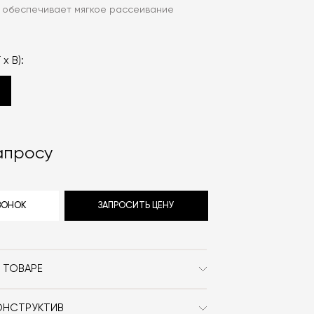
 обеспечивает мягкое рассеивание
 x В):
апросу
ЗВОНОК
ЗАПРОСИТЬ ЦЕНУ
 ТОВАРЕ
Contain
ОНСТРУКТИВ
Современный / Сканди /