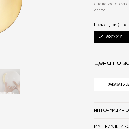
опаловое стекло
света.
Размер, см (Ш x Г
Ø20X21.5
Цена по з
ЗАКАЗАТЬ 
ИНФОРМАЦИЯ О
Бренд
МАТЕРИАЛЫ И К
Стиль