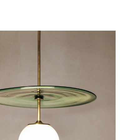
у, пожалуйста, свяжитесь с нами
вара на терминал в городе
для вас способом, либо оставьте
едставитель транспортной компании
е обратной связи.
и, чтобы согласовать удобное для вас
оставки.