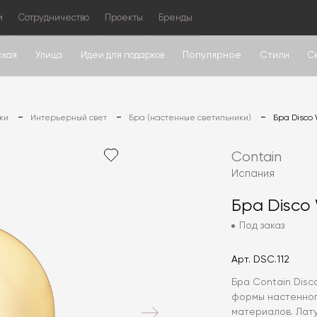
м
Сотрудничество
Проекты
Бренды
Популярное
Стили
ская
Улица
Идеи для подарков
С
ки
Интерьерный свет
Бра (настенные светильники)
Бра Disco 
Contain
Испания
Бра Disco 
Под заказ
Арт.
DSC.112
Бра Contain Disc
формы настенног
материалов. Лат