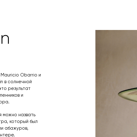
оплаты по счет
поступления то
любым удобным 
назначения пр
заявку по форм
свяжется с вам
время и дату д
in
 Mauricio Obarrio и
in в солнечной
это результат
ленников и
ора.
я можно назвать
тра, который был
ли абажуров,
нтере.