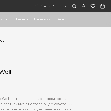
+7 (812) 402-75-08
кидки
Новинки
В наличии
Select
Wall
Wall
o Wall — это воплощение классической
о светильника в нестареющем сочетании
унное основание придаёт элегантности, а