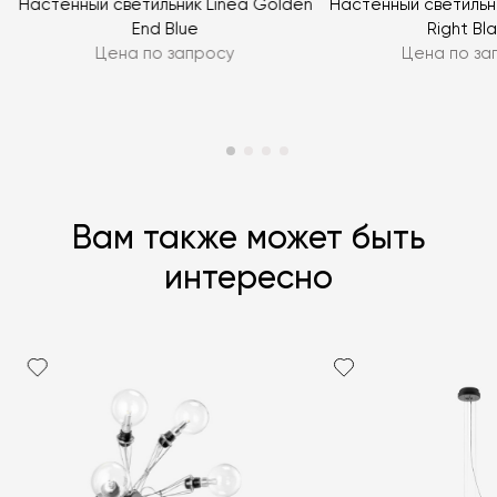
Настенный светильник Linea Golden
Настенный светильни
End Blue
Right Bl
Цена по запросу
Цена по за
Вам также может быть
интересно