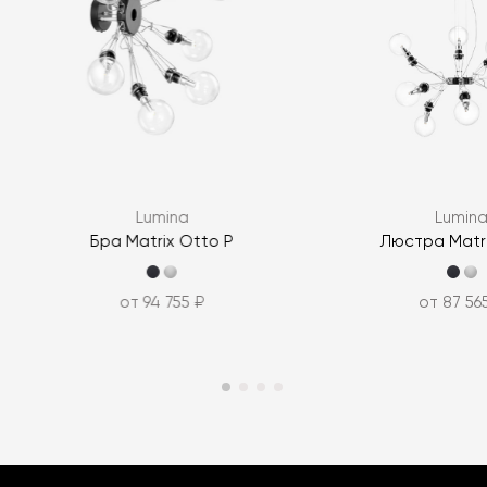
Lumina
Lumin
Бра Matrix Otto P
Люстра Matr
от 94 755 ₽
от 87 56