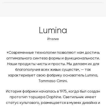
Вес, кг
0.50
Вы можете воспользоваться услугой доставки, либо
с платформой
PayKeeper
, благодаря которой вы
забрать покупки самостоятельно. Стоимость
можете оплатить заказ банковскими картами Visa,
Цвет металла
Matt Black
доставки автоматически рассчитывается при
MasterCard, «МИР».
оформлении заказа – учитываются адрес и габариты
товара. Когда товары будут готовы к отправке, наш
Вы также можете воспользоваться возможностью
Lumina
менеджер свяжется с вами для согласования
оплаты через банковский счет. Для оформления
контактных данных и адреса доставки. После
оплаты по счету, пожалуйста, свяжитесь с нами
Италия
поступления товара на терминал в городе
любым удобным для вас способом, либо оставьте
назначения представитель транспортной компании
заявку по форме обратной связи.
свяжется с вами, чтобы согласовать удобное для вас
«Современные технологии позволяют нам достичь
время и дату доставки.
оптимального синтеза формы и функциональности.
Наши продукты чисты и просты. Мы делаем их для
благополучия всех живых существ», — так
характеризует свою фабрику основатель Lumina,
Tommaso Cimini.
История фабрики началась в 1975, когда был создан
прототип торшера Daphine. Светильник имеет
статус культового, размещается в музеях дизайна и