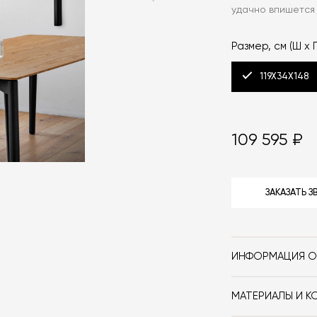
удачно впишется
Размер, см (Ш x Г
119X34X148
109 595 ₽
ЗАКАЗАТЬ 
ИНФОРМАЦИЯ О
Бренд
МАТЕРИАЛЫ И К
Стиль
Бра Miniforms 