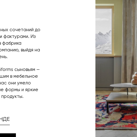
нных сочетаний до
и фактурами. Из
в фабрика
мпанию, выйдя на
нь.
niforms сыновьям —
увшим в мебельное
час они умело
ые формы и яркие
 продукты.
НДЕ