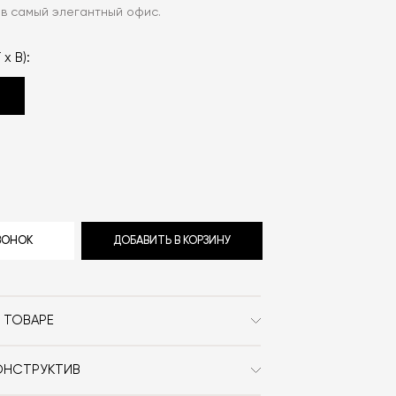
 в самый элегантный офис.
 x В):
ЗВОНОК
ДОБАВИТЬ В КОРЗИНУ
 ТОВАРЕ
Miniforms
ОНСТРУКТИВ
Современный / Сканди /
Ozz Wall выполнено из крашеного