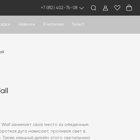
+7 (812) 402-75-08
кидки
Новинки
В наличии
Select
all
all
z Wall занимает своё место за обеденным
короткая дуга нависает, проливая свет в
 Также изящный дизайн этого светильника