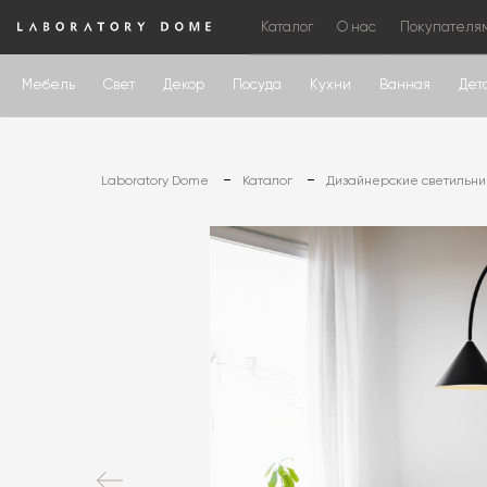
Каталог
О нас
Покупателя
Мебель
Свет
Декор
Посуда
Кухни
Ванная
Дет
Laboratory Dome
Каталог
Дизайнерские светильни