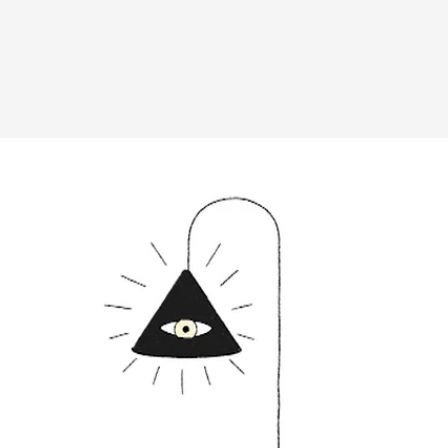
Вы также может
менеджер свяже
оплаты через б
контактных дан
оплаты по счет
поступления то
любым удобным 
назначения пр
заявку по форм
свяжется с вам
время и дату д