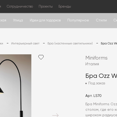
м
Сотрудничество
Проекты
Бренды
Популярное
Стили
ская
Улица
Идеи для подарков
С
ки
Интерьерный свет
Бра (настенные светильники)
Бра Ozz W
Miniforms
Италия
Бра Ozz W
Под заказ
Арт.
LS70
Бра Miniforms Oz
столом, где его 
широком радиусе.