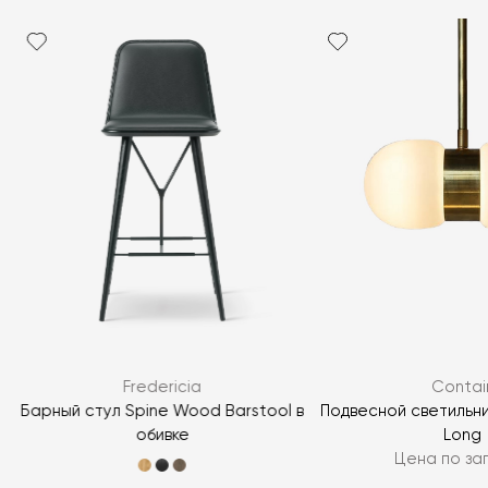
Fredericia
Contai
Барный стул Spine Wood Barstool в
Подвесной светильни
обивке
Long
Цена по за