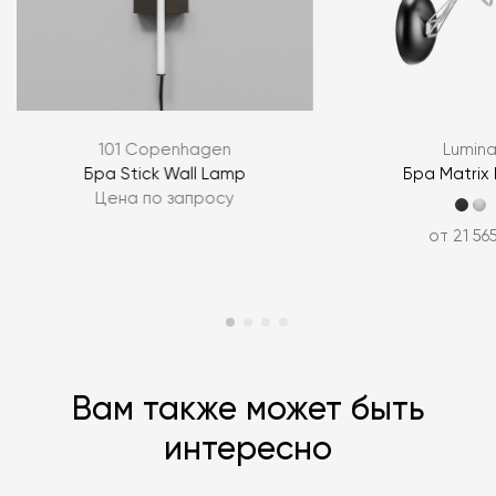
Я согласен с
политикой персональных данных
ЗАДАТЬ ВОПРОС
101 Copenhagen
Lumin
ЗАДАТЬ ВОПРОС
Бра Stick Wall Lamp
Бра Matrix
Цена по запросу
от 21 56
Вам также может быть
интересно