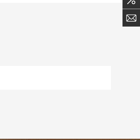
 среди
ой
 и