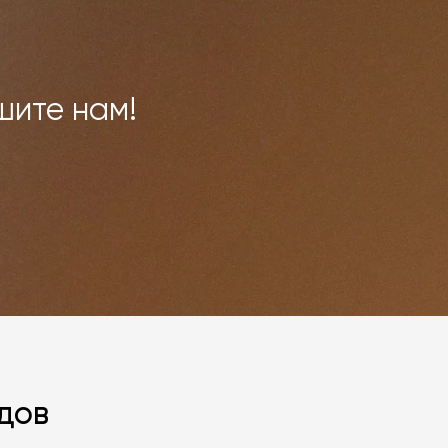
шите нам!
дов