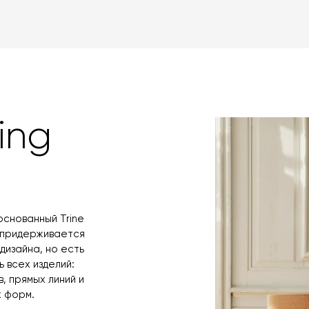
товара. Когда 
Вы также может
менеджер свяже
оплаты через б
контактных дан
оплаты по счет
поступления то
любым удобным 
назначения пр
заявку по форм
свяжется с вам
время и дату д
ing
основанный Trine
я придерживается
дизайна, но есть
 всех изделий:
, прямых линий и
 форм.