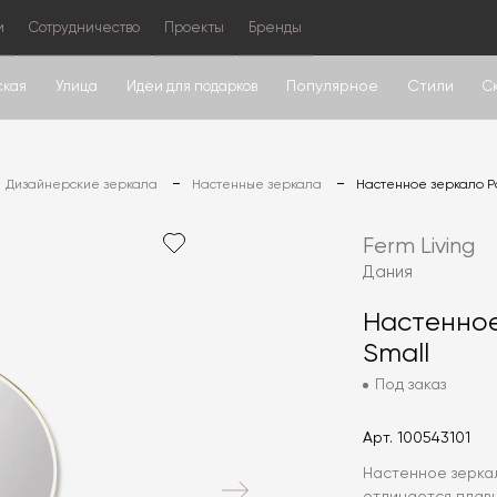
м
Сотрудничество
Проекты
Бренды
Популярное
Стили
ская
Улица
Идеи для подарков
С
Дизайнерские зеркала
Настенные зеркала
Настенное зеркало Po
Ferm Living
Дания
Настенное
Small
Под заказ
Арт.
100543101
Настенное зеркало