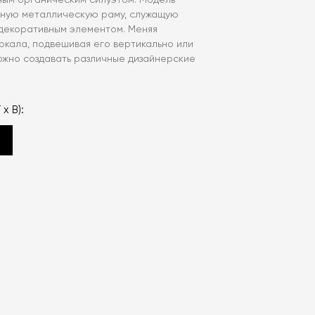
ным органическим силуэтом. Модель
ную металлическую раму, служащую
декоративным элементом. Меняя
ркала, подвешивая его вертикально или
ожно создавать различные дизайнерские
 х В):