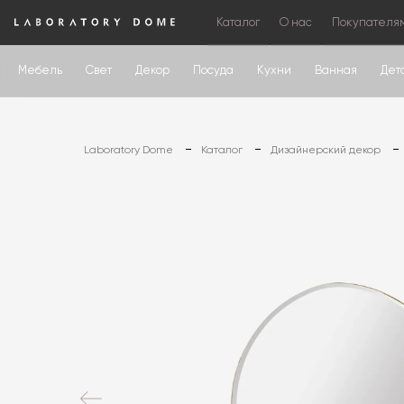
Каталог
О нас
Покупателя
Мебель
Свет
Декор
Посуда
Кухни
Ванная
Дет
Laboratory Dome
Каталог
Дизайнерский декор