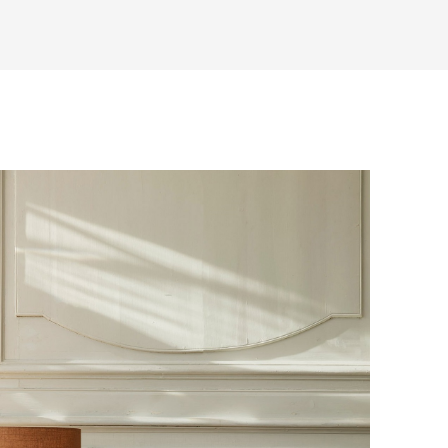
товары будут готовы к отправке, наш
е воспользоваться возможностью
тся с вами для согласования
анковский счет. Для оформления
ных и адреса доставки. После
у, пожалуйста, свяжитесь с нами
вара на терминал в городе
для вас способом, либо оставьте
едставитель транспортной компании
е обратной связи.
и, чтобы согласовать удобное для вас
оставки.