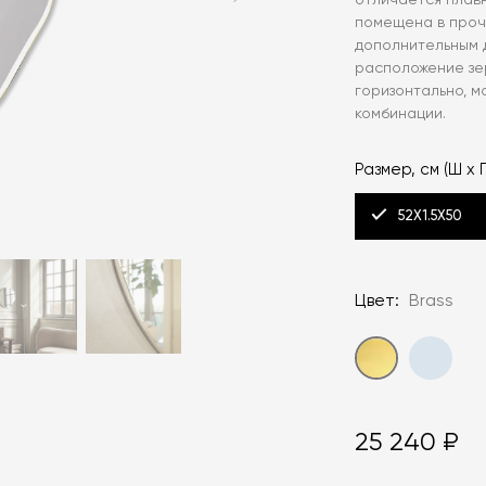
отличается плав
помещена в проч
дополнительным 
расположение зе
горизонтально, м
комбинации.
Размер, см (Ш х Г
52X1.5X50
Цвет:
Brass
25 240 ₽