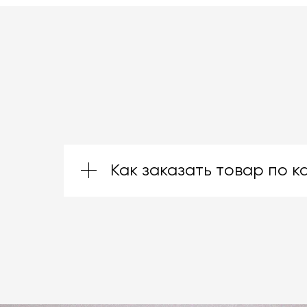
Как заказать товар по к
Зачастую производители предоставл
них ту, которая подойдёт именно вам
отделке, откройте документ по ссыл
свяжитесь с нами
любым удобным вам