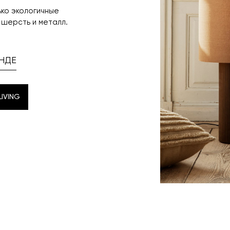
ько экологичные
 шерсть и металл.
НДЕ
IVING
IVING