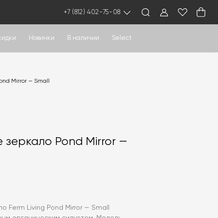
+7 (812) 402-75-08
кидки
Новинки
В наличии
Select
nd Mirror — Small
 зеркало Pond Mirror —
 Ferm Living Pond Mirror — Small