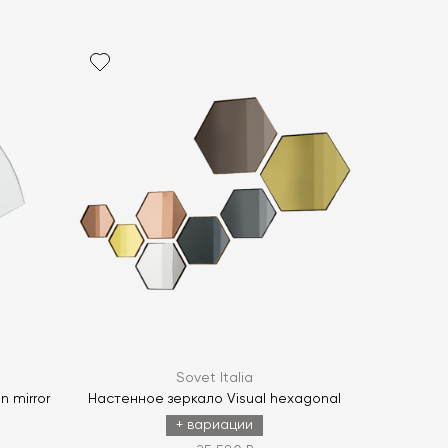
политикой персональных данных
ОПРОС
ОПРОС
Sovet Italia
 mirror
Настенное зеркало Visual hexagonal
+ вариации