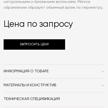
натуральными и бумажными волокнами. Мягкое
обрамление образует объемный валик по периметру.
Цена по запросу
ЗАПРОСИТЬ ЦЕНУ
ИНФОРМАЦИЯ О ТОВАРЕ
Бренд
Tacchini
МАТЕРИАЛЫ И КОНСТРУКТИВ
Стиль
Современный
Рама: деревянный каркас, обтянутый натуральными и
бумажными волокнами
Особенности
Стекло / Текстиль
ТЕХНИЧЕСКАЯ СПЕЦИФИКАЦИЯ