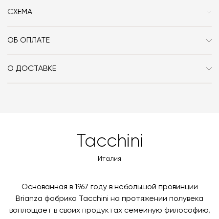
Размер, см (Ш x Г x В)
85х12х190
СХЕМА
Дизайнер
Faye Toogood
ОБ ОПЛАТЕ
При оформлении заказа в интернет-магазине вы
оплачиваете 100% стоимости заказа и доставки, если
О ДОСТАВКЕ
она выбрана способом получения. Мы сотрудничаем
Вы можете воспользоваться услугой доставки, либо
с платформой
PayKeeper
, благодаря которой вы
забрать покупки самостоятельно. Стоимость
можете оплатить заказ банковскими картами Visa,
доставки автоматически рассчитывается при
MasterCard, «МИР».
оформлении заказа – учитываются адрес и габариты
товара. Когда товары будут готовы к отправке, наш
Вы также можете воспользоваться возможностью
Tacchini
менеджер свяжется с вами для согласования
оплаты через банковский счет. Для оформления
контактных данных и адреса доставки. После
оплаты по счету, пожалуйста, свяжитесь с нами
Италия
поступления товара на терминал в городе
любым удобным для вас способом, либо оставьте
назначения представитель транспортной компании
заявку по форме обратной связи.
свяжется с вами, чтобы согласовать удобное для вас
Основанная в 1967 году в небольшой провинции
время и дату доставки.
Brianza фабрика Tacchini на протяжении полувека
воплощает в своих продуктах семейную философию,