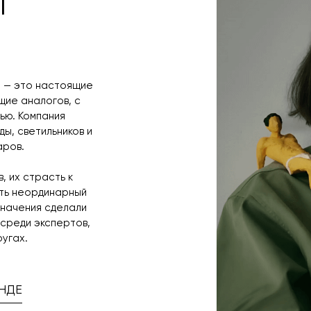
i
i — это настоящие
щие аналогов, с
ью. Компания
ы, светильников и
аров.
, их страсть к
ать неординарный
значения сделали
 среди экспертов,
ругах.
НДЕ