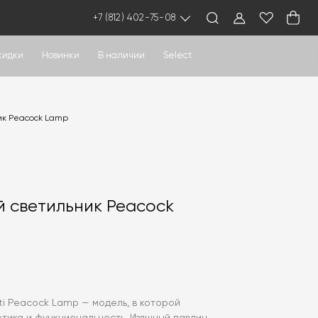
+7 (812) 402-75-08
кидки
Новинки
В наличии
Select
ик Peacock Lamp
 светильник Peacock
ti Peacock Lamp — модель, в которой