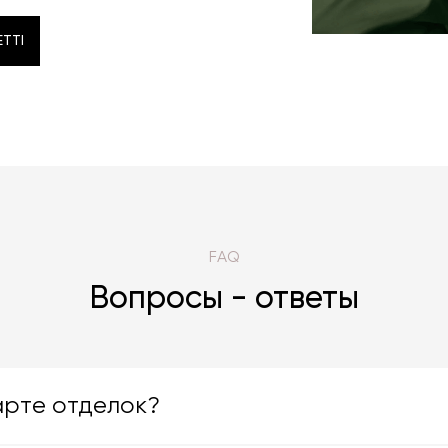
TTI
TTI
FAQ
Вопросы - ответы
арте отделок?