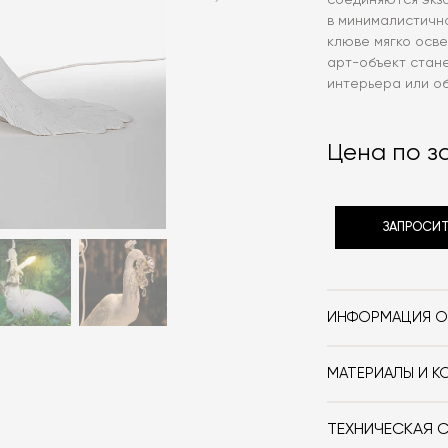
соединяются экзо
в минималистичн
клюве мягко осв
арт-объект стан
интерьера или о
Цена по з
ЗАПРОСИТ
ИНФОРМАЦИЯ О
Бренд
МАТЕРИАЛЫ И К
Стиль
Эпоксидная см
Форма
ТЕХНИЧЕСКАЯ 