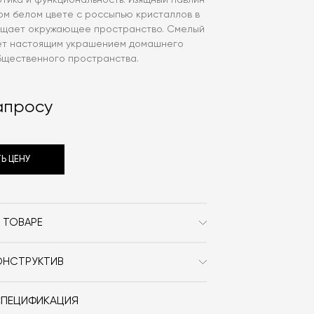
тика и функциональность. Изящный павлин
ом белом цвете с россыпью кристаллов в
ещает окружающее пространство. Смелый
ет настоящим украшением домашнего
бщественного пространства.
апросу
Ь ЦЕНУ
 ТОВАРЕ
Seletti
ОНСТРУКТИВ
Современный
ола.
необычной формы
СПЕЦИФИКАЦИЯ