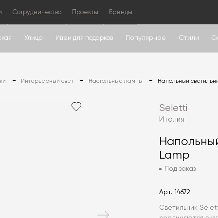
м
Сотрудничество
Проекты
Бренды
Популярное
Стили
ская
Улица
Идеи для подарков
С
ки
Интерьерный свет
Настольные лампы
Напольный светильн
Seletti
Италия
Напольный
Lamp
Под заказ
Арт.
14672
Светильник Selet