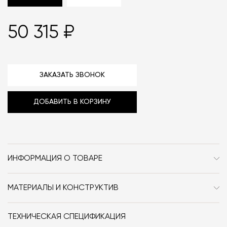
50 315 ₽
ЗАКАЗАТЬ ЗВОНОК
ДОБАВИТЬ В КОРЗИНУ
ИНФОРМАЦИЯ О ТОВАРЕ
Бренд
Lumina
МАТЕРИАЛЫ И КОНСТРУКТИВ
Стиль
Современный
Настольная лампа Lumina Daphine Cloe имеет
металлический корпус.
Особенности
Металл / Поворотные /
ТЕХНИЧЕСКАЯ СПЕЦИФИКАЦИЯ