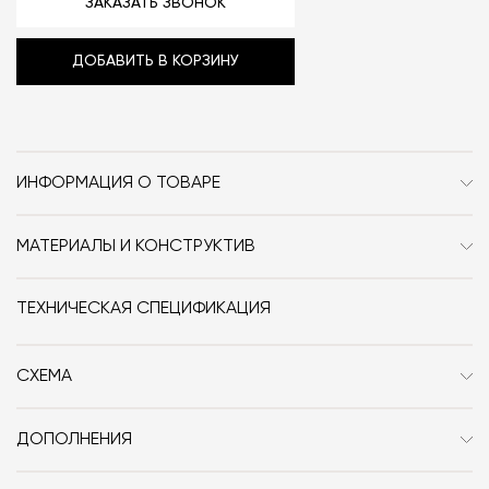
ЗАКАЗАТЬ ЗВОНОК
ДОБАВИТЬ В КОРЗИНУ
ИНФОРМАЦИЯ О ТОВАРЕ
Бренд
Audo Copenhagen (ex.
Menu)
МАТЕРИАЛЫ И КОНСТРУКТИВ
Керамика, текстиль, сталь, АБС-пластик.
Стиль
Сканди / Неоклассика /
ТЕХНИЧЕСКАЯ СПЕЦИФИКАЦИЯ
Классика
Особенности
Металл / Текстиль
СХЕМА
Размер, см (Ш x Г x В)
Ø12x20
ДОПОЛНЕНИЯ
Дизайнер
Krøyer-Sætter-Lassen
Источник света: Replaceable LED 1.5W 2700K 150 lm