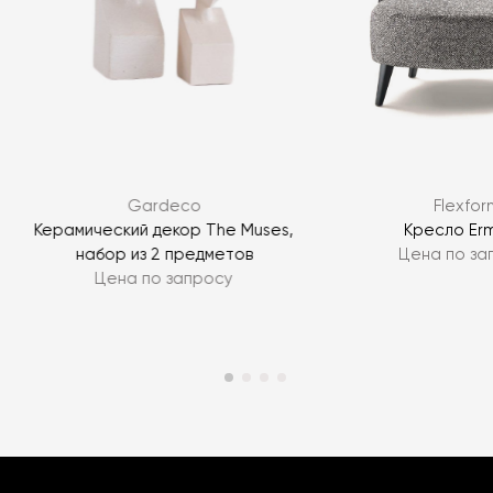
Gardeco
Flexfor
Керамический декор The Muses,
Кресло Er
набор из 2 предметов
Цена по за
Цена по запросу