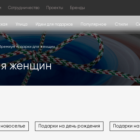
м
Сотрудничество
Проекты
Бренды
Популярное
Стили
ская
Улица
Идеи для подарков
С
Премиум подарки для женщин
ля женщин
 новоселье
Подарки на день рождения
Подарки на