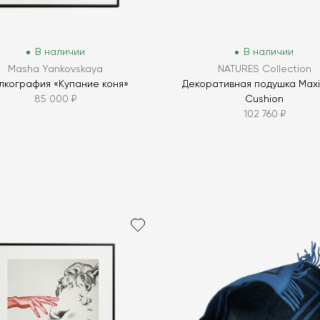
В наличии
В наличии
Masha Yankovskaya
NATURES Collection
кография «Купание коня»
Декоративная подушка Maxi
85 000 ₽
Cushion
102 760 ₽