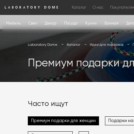
Каталог
О нас
Покупателя
Мебель
Свет
Декор
Посуда
Кухни
Ванная
Дет
Laboratory Dome
Каталог
Идеи для подарков
Премиум подарки д
Часто ищут
Премиум подарки для женщин
Подарки на