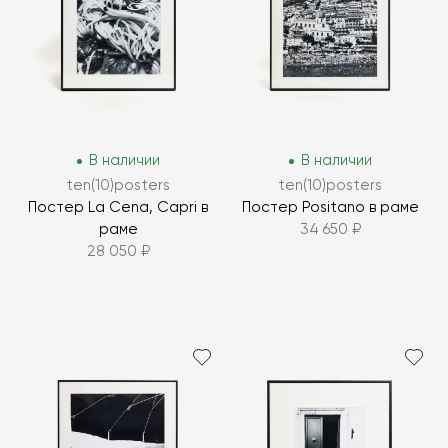
В наличии
В наличии
ten(10)posters
ten(10)posters
Постер La Cena, Capri в
Постер Positano в раме
раме
34 650 ₽
28 050 ₽