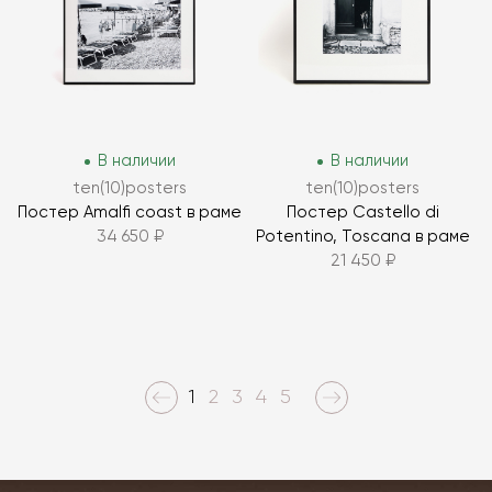
В наличии
В наличии
ten(10)posters
ten(10)posters
Постер Amalfi coast в раме
Постер Castello di
34 650 ₽
Potentino, Toscana в раме
21 450 ₽
1
2
3
4
5