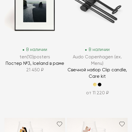
В наличии
В наличии
ten(10)posters
Audo Copenhagen (ex.
Постер №3, Iceland в раме
Menu)
21 450 ₽
Свечной набор Clip candle,
Care kit
от 11 220 ₽