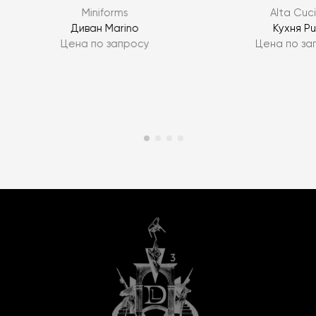
Miniforms
Alta Cuc
Диван Marino
Кухня Pu
Цена по запросу
Цена по за