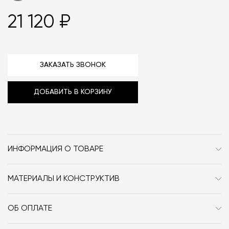
21 120 ₽
ЗАКАЗАТЬ ЗВОНОК
ДОБАВИТЬ В КОРЗИНУ
ИНФОРМАЦИЯ О ТОВАРЕ
Бренд
And Tradition (&Tradition)
МАТЕРИАЛЫ И КОНСТРУКТИВ
Стиль
Современный / Сканди
Материал: латунь.
Особенности
Металл / Подсвечники
ОБ ОПЛАТЕ
При оформлении заказа в интернет-магазине вы