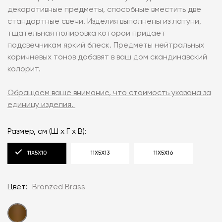
декоративные предметы, способные вместить две
стандартные свечи. Изделия выполнены из латуни,
тщательная полировка которой придаёт
подсвечникам яркий блеск. Предметы нейтральных
коричневых тонов добавят в ваш дом скандинавский
колорит.
Обращаем ваше внимание, что стоимость указана за
единицу изделия.
Размер, см (Ш х Г х В):
11Х5Х10
11Х5Х13
11Х5Х16
Цвет:
Bronzed Brass