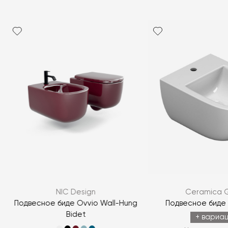
Я согласен с
политикой персональных данных
ЗАДАТЬ ВОПРОС
NIC Design
Ceramica 
ЗАДАТЬ ВОПРОС
Подвесное биде Ovvio Wall-Hung
Подвесное биде
Bidet
+ вариа