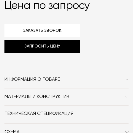
Цена по запросу
ЗАКАЗАТЬ ЗВОНОК
ЗАПРОСИТЬ ЦЕНУ
ИНФОРМАЦИЯ О ТОВАРЕ
Бренд
Cielo
МАТЕРИАЛЫ И КОНСТРУКТИВ
Стиль
Современный / Сканди /
Керамика.
Неоклассика / Классика /
ТЕХНИЧЕСКАЯ СПЕЦИФИКАЦИЯ
Минимализм
Размер, см (Ш x Г x В)
35x53x26
СХЕМА