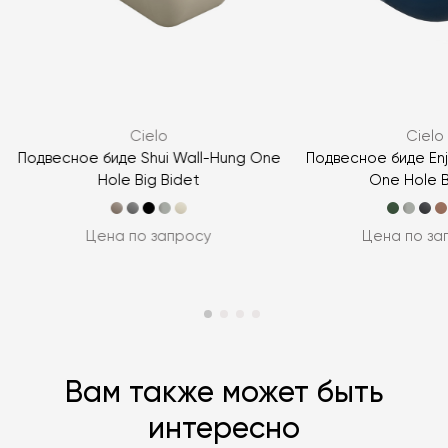
Я согласен с
политикой персональных данных
ЗАДАТЬ ВОПРОС
Cielo
Cielo
ЗАДАТЬ ВОПРОС
Подвесное биде Shui Wall-Hung One
Подвесное биде En
Hole Big Bidet
One Hole 
Цена по запросу
Цена по за
Вам также может быть
интересно