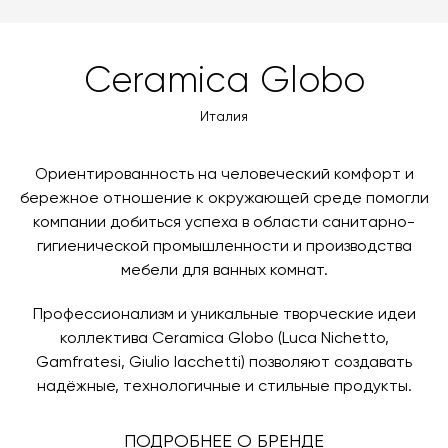
доставки автоматически рассчитывается при
MasterCard, «МИР».
оформлении заказа – учитываются адрес и габариты
товара. Когда товары будут готовы к отправке, наш
Вы также можете воспользоваться возможностью
Ceramica Globo
менеджер свяжется с вами для согласования
оплаты через банковский счет. Для оформления
контактных данных и адреса доставки. После
оплаты по счету, пожалуйста, свяжитесь с нами
Италия
поступления товара на терминал в городе
любым удобным для вас способом, либо оставьте
назначения представитель транспортной компании
заявку по форме обратной связи.
свяжется с вами, чтобы согласовать удобное для вас
Ориентированность на человеческий комфорт и
время и дату доставки.
бережное отношение к окружающей среде помогли
компании добиться успеха в области санитарно-
гигиенической промышленности и производства
мебели для ванных комнат.
Профессионализм и уникальные творческие идеи
коллектива Ceramica Globo (Luca Nichetto,
Gamfratesi, Giulio Iacchetti) позволяют создавать
надёжные, технологичные и стильные продукты.
ПОДРОБНЕЕ О БРЕНДЕ