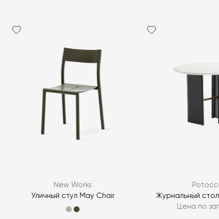
New Works
Potocc
Уличный стул May Chair
Журнальный стол
Цена по за