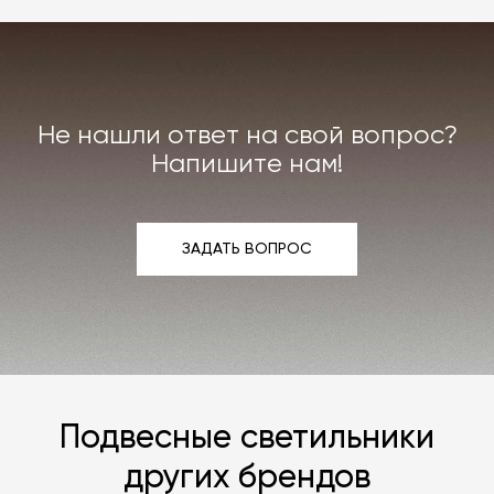
мы заменяем товар или возвращаем деньги.
Индивидуально можем договориться о ремонте
или реставрации повреждённого предмета
интерьера. Все расходы на услуги мастерской
мы берём на себя.
Не нашли ответ на свой вопрос?
Подробнее –
«Гарантия»
,
«Доставка и возврат»
.
Напишите нам!
ЗАДАТЬ ВОПРОС
ЗАДАТЬ ВОПРОС
Подвесные светильники
других брендов