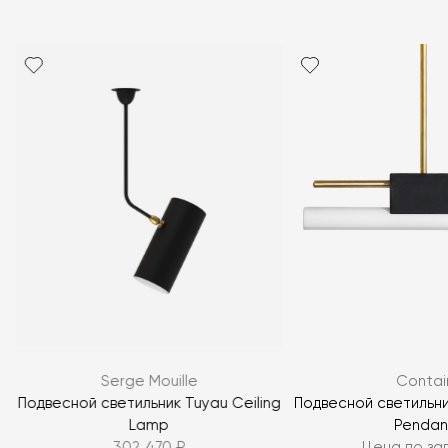
Я согласен с
политикой персональных данных
ЗАДАТЬ ВОПРОС
Serge Mouille
Contai
ЗАДАТЬ ВОПРОС
Подвесной светильник Tuyau Ceiling
Подвесной светильни
Lamp
Pendan
302 470 ₽
Цена по за