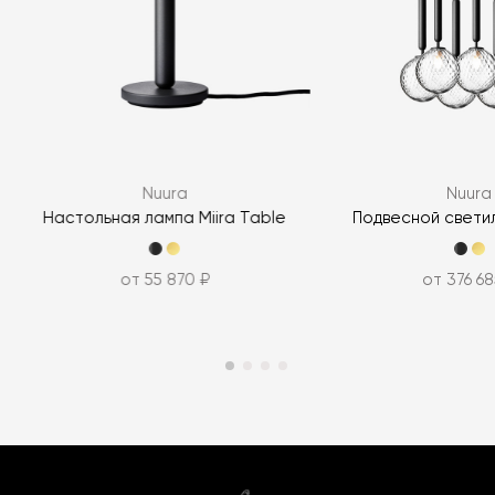
Nuura
Nuura
Настольная лампа Miira Table
Подвесной светиль
от 55 870 ₽
от 376 68