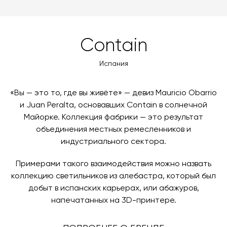
можете оплатить заказ банковскими картами Visa,
доставки автоматически рассчитывается при
MasterCard, «МИР».
оформлении заказа – учитываются адрес и габариты
товара. Когда товары будут готовы к отправке, наш
Вы также можете воспользоваться возможностью
Contain
менеджер свяжется с вами для согласования
оплаты через банковский счет. Для оформления
контактных данных и адреса доставки. После
оплаты по счету, пожалуйста, свяжитесь с нами
Испания
поступления товара на терминал в городе
любым удобным для вас способом, либо оставьте
назначения представитель транспортной компании
заявку по форме обратной связи.
свяжется с вами, чтобы согласовать удобное для вас
«Вы — это то, где вы живёте» — девиз Mauricio Obarrio
время и дату доставки.
и Juan Peralta, основавших Contain в солнечной
Майорке. Коллекция фабрики — это результат
объединения местных ремесленников и
индустриального сектора.
Примерами такого взаимодействия можно назвать
коллекцию светильников из алебастра, который был
добыт в испанских карьерах, или абажуров,
напечатанных на 3D-принтере.