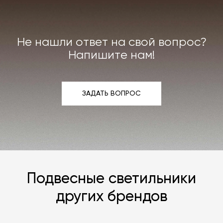
или реставрации повреждённого предмета
интерьера. Все расходы на услуги мастерской
мы берём на себя.
Не нашли ответ на свой вопрос?
Подробнее –
«Гарантия»
,
«Доставка и возврат»
.
Напишите нам!
ЗАДАТЬ ВОПРОС
ЗАДАТЬ ВОПРОС
Подвесные светильники
других брендов