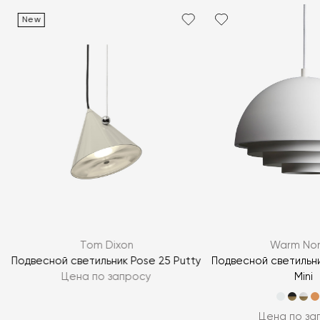
New
Я согласен с
политикой персональных данных
ЗАДАТЬ ВОПРОС
Tom Dixon
Warm Nor
ЗАДАТЬ ВОПРОС
Подвесной светильник Pose 25 Putty
Подвесной светильник
Цена по запросу
Mini
Цена по за