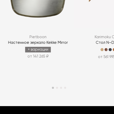
Pietboon
Karimoku 
Настенное зеркало Kekke Mirror
Стол N–D
+ вариации
от 141 265 ₽
от 561 99