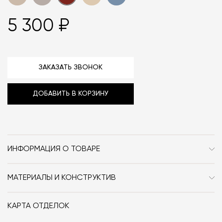
5 300 ₽
ЗАКАЗАТЬ ЗВОНОК
ДОБАВИТЬ В КОРЗИНУ
ИНФОРМАЦИЯ О ТОВАРЕ
Бренд
YUNKA
МАТЕРИАЛЫ И КОНСТРУКТИВ
Стиль
Современный / Сканди
Комплект наволочек выполнен из стопроцентного
хлопка.
Особенности
Текстиль
КАРТА ОТДЕЛОК