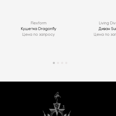
Flexform
Living Div
Кушетка Dragonfly
Диван S
Цена по запросу
Цена по за