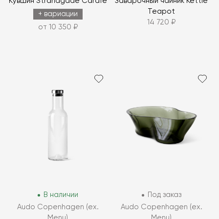
Кувшин Strandgade Carafe
Заварочный чайник Kettle
Teapot
+ вариации
14 720 ₽
от 10 350 ₽
В наличии
Под заказ
Audo Copenhagen (ex.
Audo Copenhagen (ex.
Menu)
Menu)