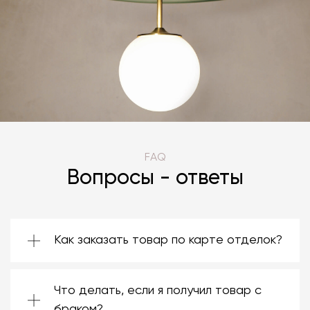
FAQ
Вопросы - ответы
Как заказать товар по карте отделок?
Зачастую производители предоставляют
большой ассортимент отделок. Вы можете
Что делать, если я получил товар с
выбрать среди них ту, которая подойдёт
именно вам. Даже если на странице товара
браком?