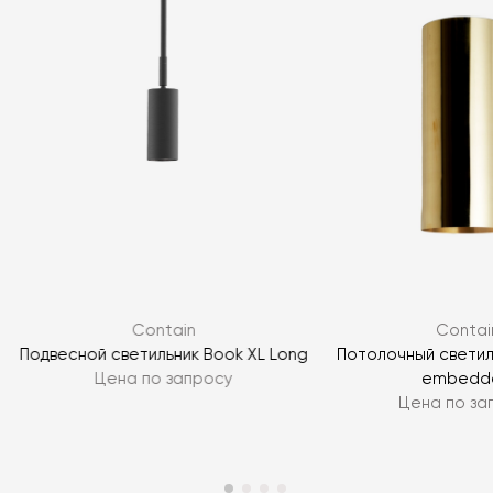
Contain
Contai
Подвесной светильник Book XL Long
Потолочный светил
Цена по запросу
embedd
Цена по за