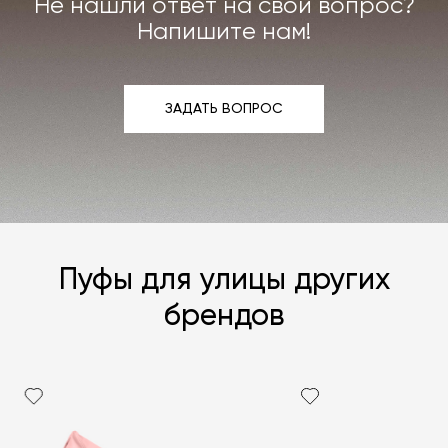
Не нашли ответ на свой вопрос?
Подробнее –
«Гарантия»
,
«Доставка и возврат»
.
Напишите нам!
ЗАДАТЬ ВОПРОС
ЗАДАТЬ ВОПРОС
Пуфы для улицы других
брендов