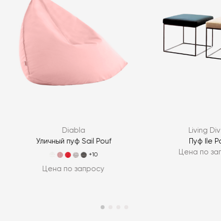
Я согласен с
политикой персональных данных
ЗАДАТЬ ВОПРОС
Diabla
Living Div
ЗАДАТЬ ВОПРОС
Уличный пуф Sail Pouf
Пуф Ile P
Цена по за
+10
Цена по запросу