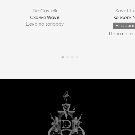
De Castelli
Sovet Ita
Скамья Wave
Консоль 
Цена по запросу
+ вариа
Цена по за