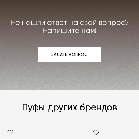
или реставрации повреждённого предмета
интерьера. Все расходы на услуги мастерской
мы берём на себя.
Не нашли ответ на свой вопрос?
Подробнее –
«Гарантия»
,
«Доставка и возврат»
.
Напишите нам!
ЗАДАТЬ ВОПРОС
ЗАДАТЬ ВОПРОС
Пуфы других брендов