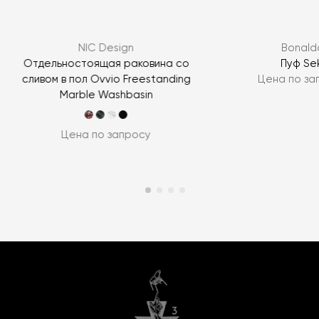
NIC Design
Bonald
Отдельностоящая раковина со
Пуф Sek
сливом в пол Ovvio Freestanding
Цена по за
Marble Washbasin
Цена по запросу