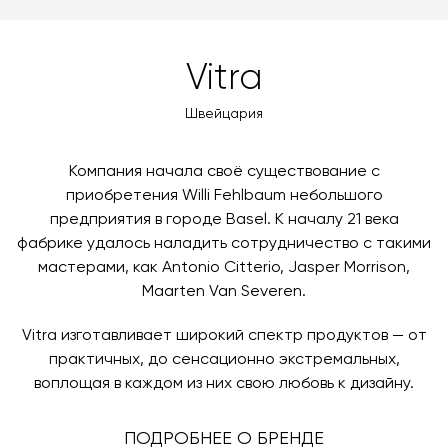
доставки автоматически рассчитывается при
MasterCard, «МИР».
оформлении заказа – учитываются адрес и габариты
товара. Когда товары будут готовы к отправке, наш
Вы также можете воспользоваться возможностью
Vitra
менеджер свяжется с вами для согласования
оплаты через банковский счет. Для оформления
контактных данных и адреса доставки. После
оплаты по счету, пожалуйста, свяжитесь с нами
Швейцария
поступления товара на терминал в городе
любым удобным для вас способом, либо оставьте
назначения представитель транспортной компании
заявку по форме обратной связи.
свяжется с вами, чтобы согласовать удобное для вас
Компания начала своё существование с
время и дату доставки.
приобретения Willi Fehlbaum небольшого
предприятия в городе Basel. К началу 21 века
фабрике удалось наладить сотрудничество с такими
мастерами, как Antonio Citterio, Jasper Morrison,
Maarten Van Severen.
Vitra изготавливает широкий спектр продуктов — от
практичных, до сенсационно экстремальных,
воплощая в каждом из них свою любовь к дизайну.
ПОДРОБНЕЕ О БРЕНДЕ