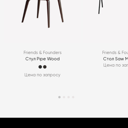
Friends & Founders
Friends & Fo
Стул Pipe Wood
Стол Saw M
Цена по за
Цена по запросу