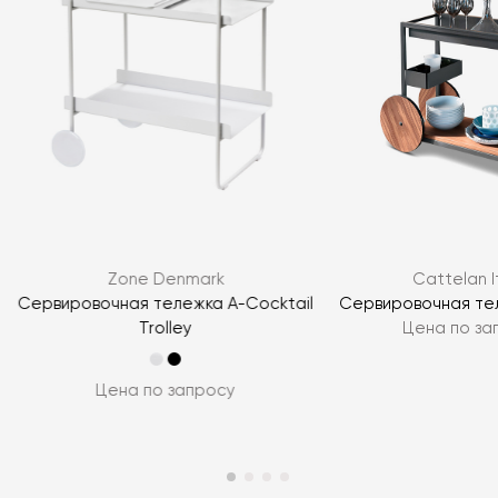
Я согласен с
политикой персональных данных
ЗАДАТЬ ВОПРОС
Zone Denmark
Cattelan I
ЗАДАТЬ ВОПРОС
Сервировочная тележка A-Cocktail
Сервировочная те
Trolley
Цена по за
Цена по запросу