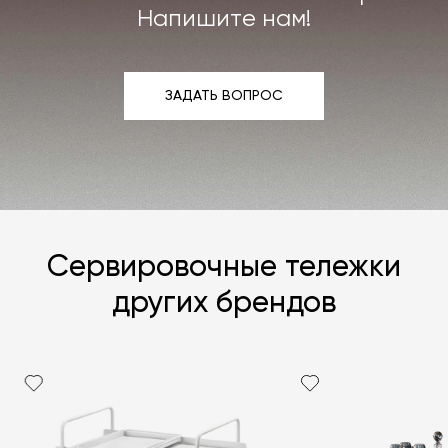
Подробнее –
«Гарантия»
,
«Доставка и возврат»
.
Напишите нам!
ЗАДАТЬ ВОПРОС
ЗАДАТЬ ВОПРОС
Сервировочные тележки
других брендов