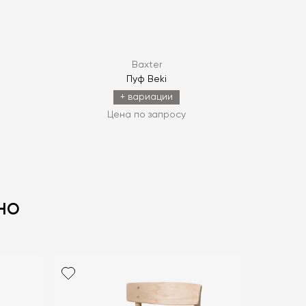
Baxter
Пуф Beki
+ вариации
Цена по запросу
но