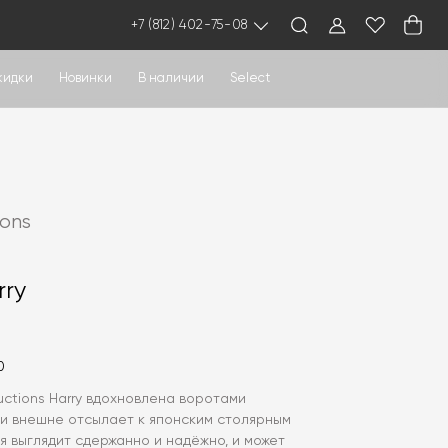
+7 (812) 402-75-08
кидки
Новинки
В наличии
Select
ions
rry
0
ctions Harry вдохновлена воротами
 и внешне отсылает к японским столярным
я выглядит сдержанно и надёжно, и может