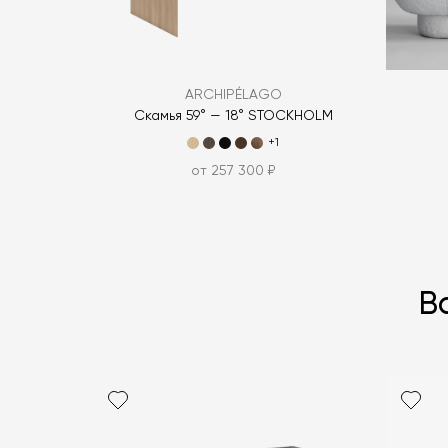
ARCHIPÉLAGO
Скамья 59° — 18° STOCKHOLM
+1
от 257 300 ₽
В