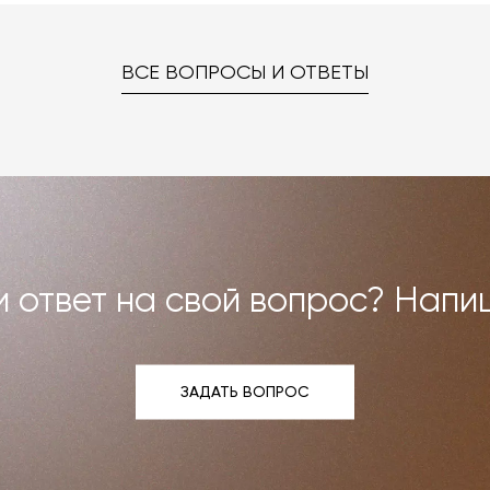
ке «Карта отделок», после чего выберите понравившуюся
 способом.
–
на странице «Контакты»
. Мы взаимодействуем с фабрика
ред вами были исполнены. В случае брака мы заменяем т
ВСЕ ВОПРОСЫ И ОТВЕТЫ
но можем договориться о ремонте или реставрации
Все расходы на услуги мастерской мы берём на себя.
и возврат»
.
 ответ на свой вопрос? Напи
ЗАДАТЬ ВОПРОС
ЗАДАТЬ ВОПРОС