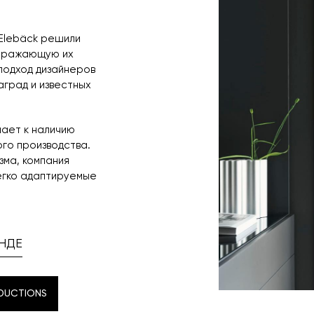
s Elebäck решили
отражающую их
подход дизайнеров
аград и известных
лает к наличию
го производства.
зма, компания
егко адаптируемые
НДЕ
DUCTIONS