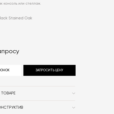
ак консоль или стеллаж.
lack Stained Oak
апросу
ЗВОНОК
ЗАПРОСИТЬ ЦЕНУ
 ТОВАРЕ
Massproductions
ОНСТРУКТИВ
Сканди / Джапанди
з ламинированного дерева.