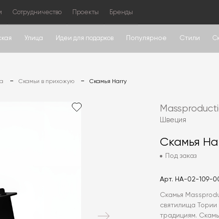
м
Сотрудничество
Проекты
Бренды
Популярное
Стили
ская
Улица
Идеи для подарков
С
на
Скамьи в прихожую
Скамья Harry
Massproduct
Швеция
Скамья Ha
Под заказ
Арт.
HA-02-109-0
Скамья Massprodu
святилища Тории
традициям. Скамь