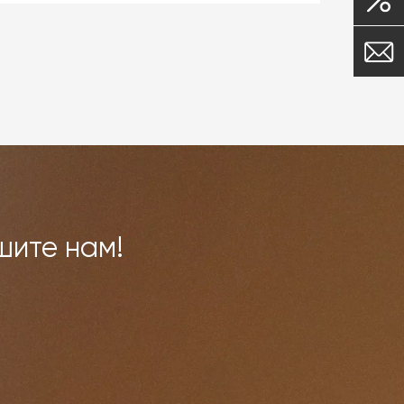
 и
ми,
овар
шите нам!