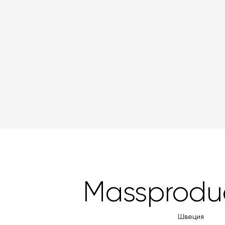
Massprodu
Швеция