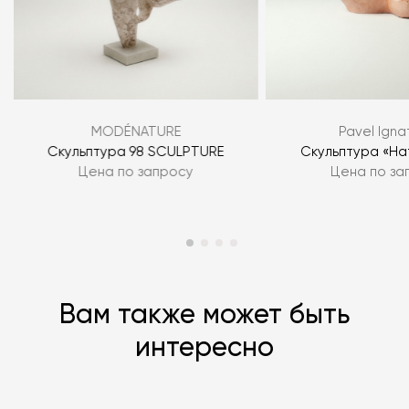
Я согласен с
политикой персональных данных
ЗАДАТЬ ВОПРОС
MODÉNATURE
Pavel Igna
ЗАДАТЬ ВОПРОС
Скульптура 98 SCULPTURE
Скульптура «Н
Цена по запросу
Цена по за
Вам также может быть
интересно