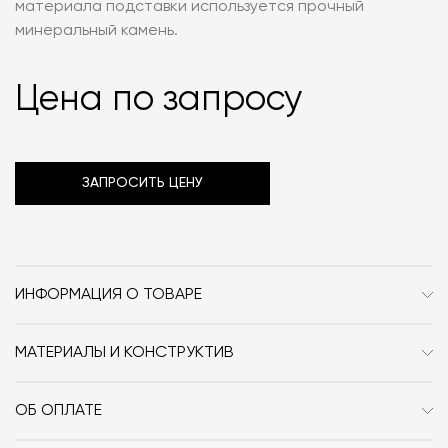
материала подставки используется прочный
минеральный камень.
Цена по запросу
ЗАПРОСИТЬ ЦЕНУ
ИНФОРМАЦИЯ О ТОВАРЕ
Бренд
Part de Creative
МАТЕРИАЛЫ И КОНСТРУКТИВ
Стиль
Современный
Минеральный камень, флок.
Форма
необычной формы
ОБ ОПЛАТЕ
При оформлении заказа в интернет-магазине вы