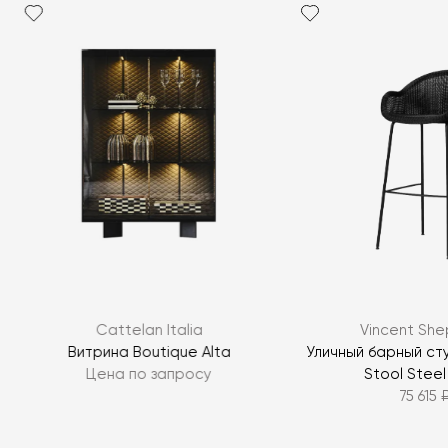
Cattelan Italia
Vincent Sh
й
Витрина Boutique Alta
Уличный барный ст
0
Цена по запросу
Stool Steel
75 615 