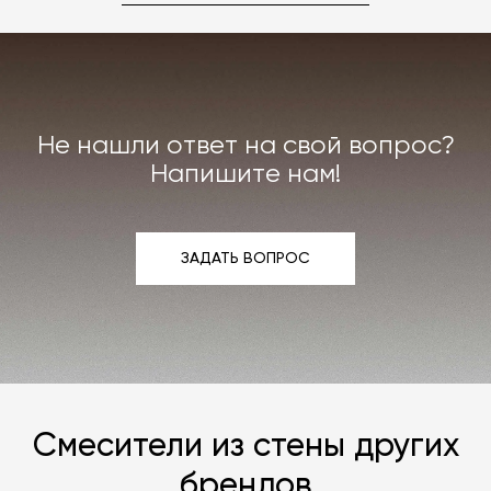
именно вам. Даже если на странице товара
нет опции заказа в нужной отделке, откройте
документ по ссылке «Карта отделок», после
чего выберите понравившуюся и
свяжитесь с
нами
любым удобным вам способом.
Не нашли ответ на свой вопрос?
Напишите нам!
ЗАДАТЬ ВОПРОС
ЗАДАТЬ ВОПРОС
Смесители из стены других
брендов