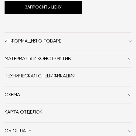
ЗАПРОСИТЬ ЦЕНУ
ИНФОРМАЦИЯ О ТОВАРЕ
Бренд
Cea Design
МАТЕРИАЛЫ И КОНСТРУКТИВ
Стиль
Современный /
Нержавеющая сталь AISI 316L.
Минимализм
ТЕХНИЧЕСКАЯ СПЕЦИФИКАЦИЯ
Особенности
Металл
СХЕМА
Дизайнер
CEADESIGN Studio
Цвет
Satin
КАРТА ОТДЕЛОК
3d-модель
скачать
ОБ ОПЛАТЕ