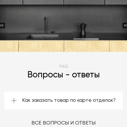
FAQ
Вопросы - ответы
Как заказать товар по карте отделок?
Зачастую производители предоставляют
большой ассортимент отделок. Вы можете
выбрать среди них ту, которая подойдёт
ВСЕ ВОПРОСЫ И ОТВЕТЫ