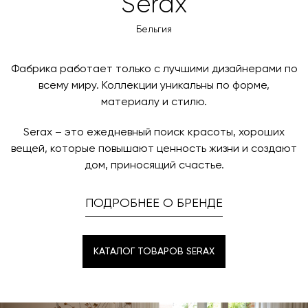
Serax
менеджер свяжется с вами для согласования
оплаты через банковский счет. Для оформления
контактных данных и адреса доставки. После
оплаты по счету, пожалуйста, свяжитесь с нами
Бельгия
поступления товара на терминал в городе
любым удобным для вас способом, либо оставьте
назначения представитель транспортной компании
заявку по форме обратной связи.
свяжется с вами, чтобы согласовать удобное для вас
Фабрика работает только с лучшими дизайнерами по
время и дату доставки.
всему миру. Коллекции уникальны по форме,
материалу и стилю.
Serax – это ежедневный поиск красоты, хороших
вещей, которые повышают ценность жизни и создают
дом, приносящий счастье.
ПОДРОБНЕЕ О БРЕНДЕ
КАТАЛОГ ТОВАРОВ SERAX
КАТАЛОГ ТОВАРОВ SERAX