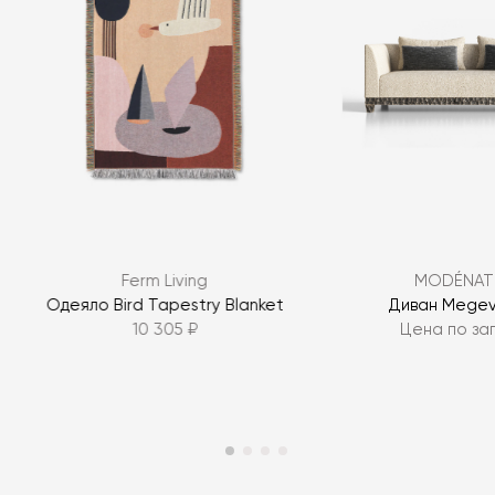
Ferm Living
MODÉNAT
Одеяло Bird Tapestry Blanket
Диван Megev
10 305 ₽
Цена по за