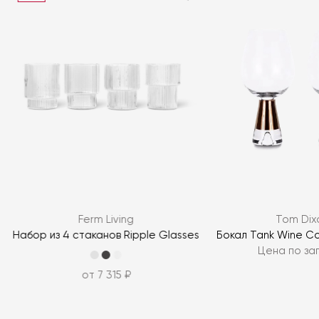
Я согласен с
политикой персональных данных
ЗАДАТЬ ВОПРОС
Ferm Living
Tom Dix
ЗАДАТЬ ВОПРОС
Набор из 4 стаканов Ripple Glasses
Бокал Tank Wine Co
Цена по за
от 7 315 ₽