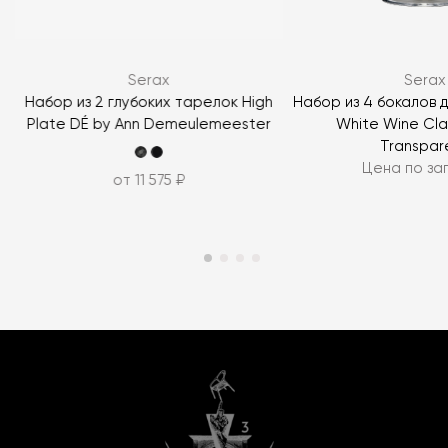
Serax
Serax
Набор из 2 глубоких тарелок High
Набор из 4 бокалов д
Plate DÉ by Ann Demeulemeester
White Wine Cl
Transpar
Цена по за
от 11 575 ₽