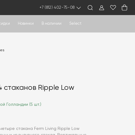
+7 (812) 402-75-08
кидки
Новинки
В наличии
Select
ses
4 стаканов Ripple Low
ой Голландии (5 шт.)
етыре стакана Ferm Living Ripple Low