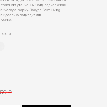
ленных из выдувного стекла. Вертикальные
 стаканам утончённый вид, подчёркивая
сическую форму. Посуда Ferm Living
es идеально подходит для
 ужина.
стекло
250 ₽