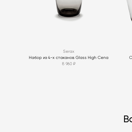
Serax
Набор из 4-х стаканов Glass High Cena
С
8 960 ₽
В