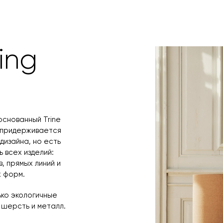
оплаты по счет
поступления то
любым удобным 
назначения пр
заявку по форм
свяжется с вам
время и дату д
ing
основанный Trine
я придерживается
дизайна, но есть
 всех изделий:
, прямых линий и
 форм.
ько экологичные
 шерсть и металл.