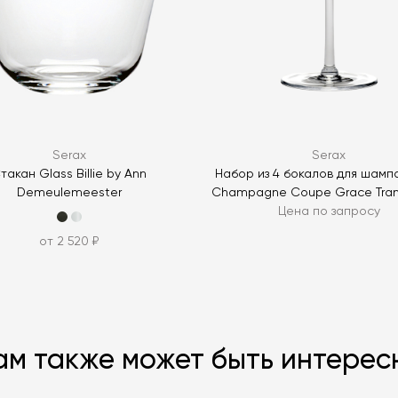
ЗАДАТЬ В
Serax
Serax
такан Glass Billie by Ann
Набор из 4 бокалов для шамп
Demeulemeester
Champagne Coupe Grace Tran
Цена по запросу
от 2 520 ₽
ам также может быть интерес