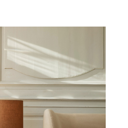
у, пожалуйста, свяжитесь с нами
вара на терминал в городе
для вас способом, либо оставьте
едставитель транспортной компании
е обратной связи.
и, чтобы согласовать удобное для вас
оставки.