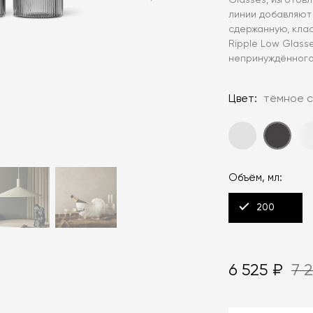
Glasses, изготов
линии добавляют
сдержанную, клас
Ripple Low Glass
непринуждённого
Цвет:
тёмное 
Объём, мл:
200
6 525 ₽
7 