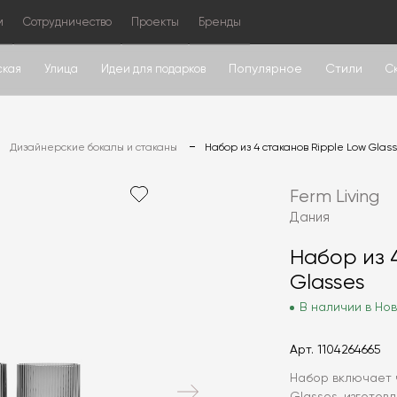
м
Сотрудничество
Проекты
Бренды
Популярное
Стили
ская
Улица
Идеи для подарков
С
Дизайнерские бокалы и стаканы
Набор из 4 стаканов Ripple Low Glas
Ferm Living
Дания
Набор из 
Glasses
В наличии в Нов
Арт.
1104264665
Набор включает ч