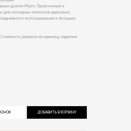
борации
дным домом Marni. Практичный и
н для холодных напитков идеально
вседневного использования и больших
Стоимость указана за единицу изделия.
ЗВОНОК
ДОБАВИТЬ В КОРЗИНУ