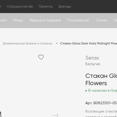
м
Сотрудничество
Проекты
Бренды
Популярное
Стили
ская
Улица
Идеи для подарков
С
Дизайнерские бокалы и стаканы
Стакан Glass Dark Viola Midnight Flo
Serax
Бельгия
Стакан Gla
Flowers
В наличии в Нов
Арт.
B0823301-0
Коллекция стекля