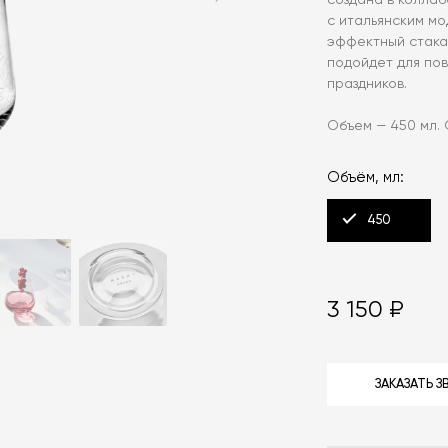
создана в колла
с итальянским мо
эффектный стака
подойдет для по
праздников.
Объем — 450 мл. 
Объём, мл:
450
3 150 ₽
ЗАКАЗАТЬ 