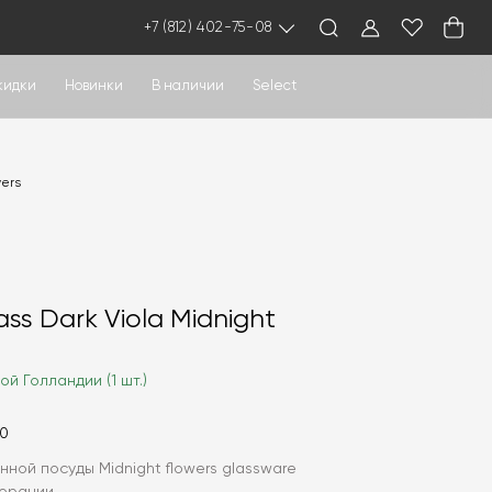
+7 (812) 402-75-08
кидки
Новинки
В наличии
Select
wers
ss Dark Viola Midnight
ой Голландии (1 шт.)
50
нной посуды Midnight flowers glassware