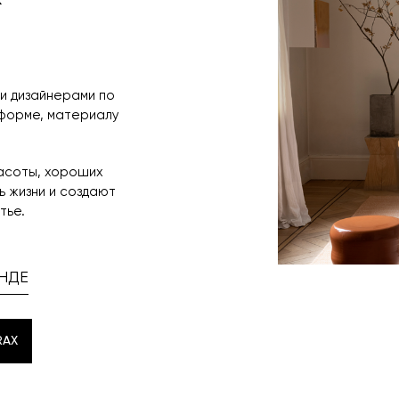
и дизайнерами по
 форме, материалу
расоты, хороших
 жизни и создают
тье.
НДЕ
RAX
RAX