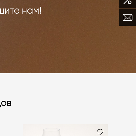
шите нам!
дов