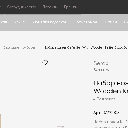
м
Сотрудничество
Проекты
Бренды
Популярное
Стили
ская
Улица
Идеи для подарков
С
Столовые приборы
Набор ножей Knife Set With Wooden Knife Block B
Serax
Бельгия
Набор нож
Wooden Kn
Под заказ
Арт.
B7919005
Набор ножей Knif