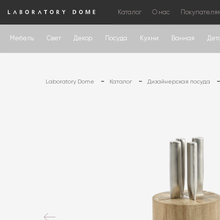
Каталог
О нас
Покупателя
Мебель
Свет
Декор
Посуда
Кухни
Ванная
Дет
Laboratory Dome
Каталог
Дизайнерская посуда