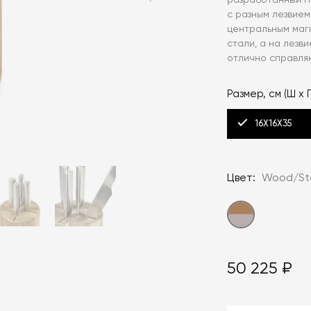
разработанный П
с разным лезвием
центральным маг
стали, а на лезв
отлично справля
Размер, см (Ш х Г
16Х16Х35
Цвет:
Wood/St
50 225 ₽