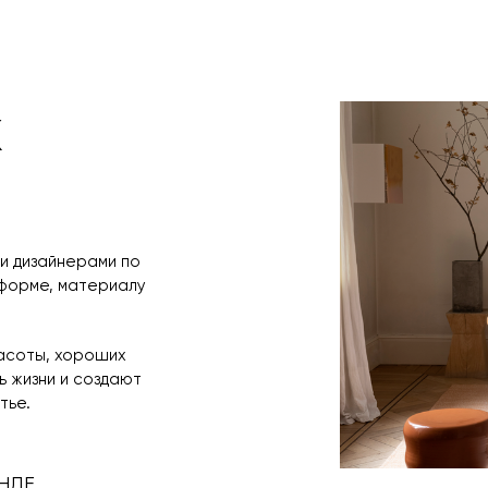
оплаты по счет
поступления то
любым удобным 
назначения пр
заявку по форм
свяжется с вам
время и дату д
x
и дизайнерами по
 форме, материалу
расоты, хороших
 жизни и создают
тье.
НДЕ