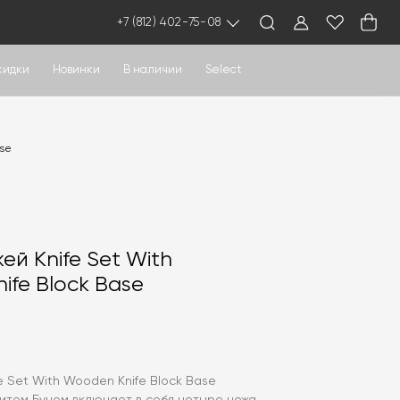
+7 (812) 402-75-08
кидки
Новинки
В наличии
Select
ase
ей Knife Set With
ife Block Base
e Set With Wooden Knife Block Base