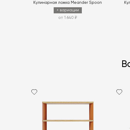
Кулинарная ложка Meander Spoon
Ку
+ вариации
от 1 640 ₽
В