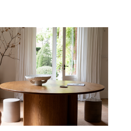
у, пожалуйста, свяжитесь с нами
вара на терминал в городе
для вас способом, либо оставьте
едставитель транспортной компании
е обратной связи.
и, чтобы согласовать удобное для вас
оставки.