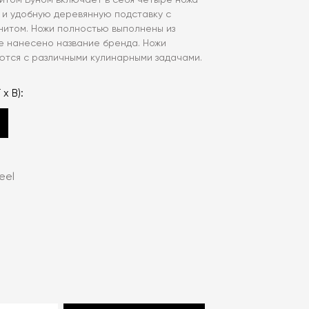
итом Буном включает в себя четыре ножа
 и удобную деревянную подставку с
нитом. Ножи полностью выполнены из
ие нанесено название бренда. Ножи
ются с различными кулинарными задачами.
 х В):
eel