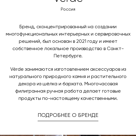
оплаты через банковский счет. Для оформления
контактных данных и адреса доставки. После
оплаты по счету, пожалуйста, свяжитесь с нами
Россия
поступления товара на терминал в городе
любым удобным для вас способом, либо оставьте
назначения представитель транспортной компании
заявку по форме обратной связи.
свяжется с вами, чтобы согласовать удобное для вас
Бренд, сконцентрированный на создании
время и дату доставки.
многофункциональных интерьерных и сервировочных
решений, был основан в 2021 году и имеет
собственное локальное производство в Санкт-
Петербурге.
Vèrde занимаются изготовлением аксессуаров из
натурального природного камня и растительного
декора из шёлка и бархата. Многочасовая
филигранная ручная работа делает готовые
продукты по-настоящему качественными.
ПОДРОБНЕЕ О БРЕНДЕ