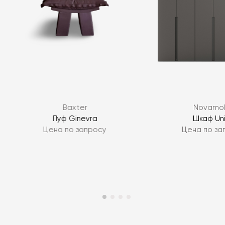
Baxter
Novamob
e
Пуф Ginevra
Шкаф Un
Цена по запросу
Цена по за