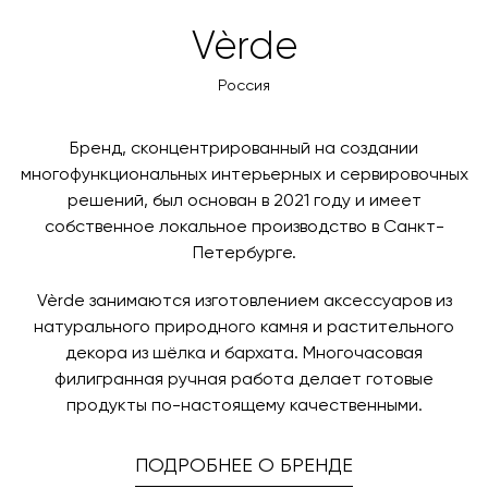
товара. Когда товары будут готовы к отправке, наш
Вы также можете воспользоваться возможностью
Vèrde
менеджер свяжется с вами для согласования
оплаты через банковский счет. Для оформления
контактных данных и адреса доставки. После
оплаты по счету, пожалуйста, свяжитесь с нами
Россия
поступления товара на терминал в городе
любым удобным для вас способом, либо оставьте
назначения представитель транспортной компании
заявку по форме обратной связи.
свяжется с вами, чтобы согласовать удобное для вас
Бренд, сконцентрированный на создании
время и дату доставки.
многофункциональных интерьерных и сервировочных
решений, был основан в 2021 году и имеет
собственное локальное производство в Санкт-
Петербурге.
Vèrde занимаются изготовлением аксессуаров из
натурального природного камня и растительного
декора из шёлка и бархата. Многочасовая
филигранная ручная работа делает готовые
продукты по-настоящему качественными.
ПОДРОБНЕЕ О БРЕНДЕ