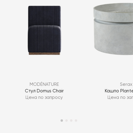
MODÉNATURE
Serax
Стул Domus Chair
Кашпо Plant
Цена по запросу
Цена по за