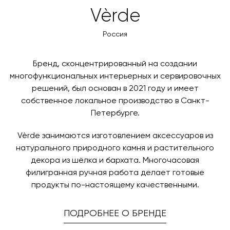
товара. Когда товары будут готовы к отправке, наш
Вы также можете воспользоваться возможностью
Vèrde
менеджер свяжется с вами для согласования
оплаты через банковский счет. Для оформления
контактных данных и адреса доставки. После
оплаты по счету, пожалуйста, свяжитесь с нами
Россия
поступления товара на терминал в городе
любым удобным для вас способом, либо оставьте
назначения представитель транспортной компании
заявку по форме обратной связи.
свяжется с вами, чтобы согласовать удобное для вас
Бренд, сконцентрированный на создании
время и дату доставки.
многофункциональных интерьерных и сервировочных
решений, был основан в 2021 году и имеет
собственное локальное производство в Санкт-
Петербурге.
Vèrde занимаются изготовлением аксессуаров из
натурального природного камня и растительного
декора из шёлка и бархата. Многочасовая
филигранная ручная работа делает готовые
продукты по-настоящему качественными.
ПОДРОБНЕЕ О БРЕНДЕ