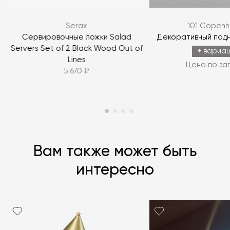
ЗАДАТЬ ВОПРОС
Serax
101 Copen
ЗАДАТЬ ВОПРОС
Сервировочные ложки Salad
Декоративный подн
Servers Set of 2 Black Wood Out of
+ вариа
Lines
Цена по за
5 670 ₽
Вам также может быть
интересно