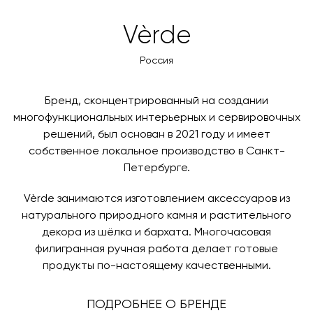
воздействиям и ударам, очищать влажной тряпкой с
товара. Когда товары будут готовы к отправке, наш
мыльным раствором или специальным средством для
Вы также можете воспользоваться возможностью
Vèrde
менеджер свяжется с вами для согласования
натурального камня.
оплаты через банковский счет. Для оформления
контактных данных и адреса доставки. После
оплаты по счету, пожалуйста, свяжитесь с нами
Россия
поступления товара на терминал в городе
любым удобным для вас способом, либо оставьте
назначения представитель транспортной компании
заявку по форме обратной связи.
свяжется с вами, чтобы согласовать удобное для вас
Бренд, сконцентрированный на создании
время и дату доставки.
многофункциональных интерьерных и сервировочных
решений, был основан в 2021 году и имеет
собственное локальное производство в Санкт-
Петербурге.
Vèrde занимаются изготовлением аксессуаров из
натурального природного камня и растительного
декора из шёлка и бархата. Многочасовая
филигранная ручная работа делает готовые
продукты по-настоящему качественными.
ПОДРОБНЕЕ О БРЕНДЕ