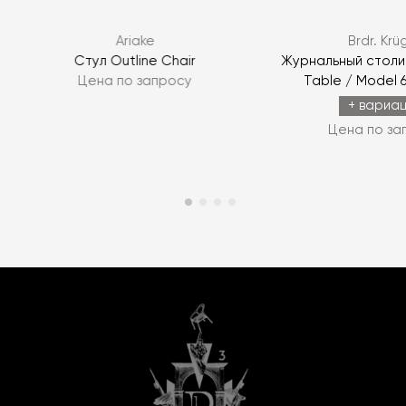
Ariake
Brdr. Krü
Стул Outline Chair
Журнальный столик 
Цена по запросу
Table / Model 
+ вариа
Цена по за