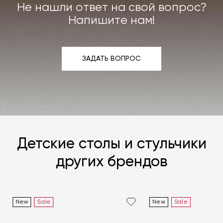
Не нашли ответ на свой вопрос?
Подробнее –
«Гарантия»
,
«Доставка и возврат»
.
Напишите нам!
ЗАДАТЬ ВОПРОС
ЗАДАТЬ ВОПРОС
Детские столы и стульчики
других брендов
New
Sale
New
Sale