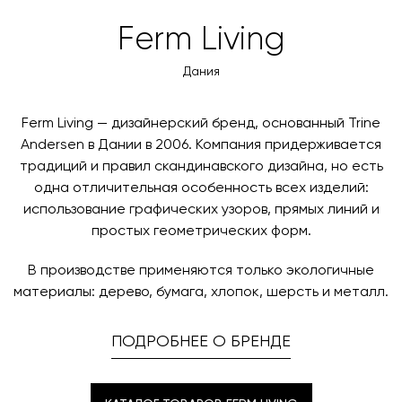
товара. Когда товары будут готовы к отправке, наш
Вы также можете воспользоваться возможностью
Ferm Living
менеджер свяжется с вами для согласования
оплаты через банковский счет. Для оформления
контактных данных и адреса доставки. После
оплаты по счету, пожалуйста, свяжитесь с нами
Дания
поступления товара на терминал в городе
любым удобным для вас способом, либо оставьте
назначения представитель транспортной компании
заявку по форме обратной связи.
свяжется с вами, чтобы согласовать удобное для вас
Ferm Living — дизайнерский бренд, основанный Trine
время и дату доставки.
Andersen в Дании в 2006. Компания придерживается
традиций и правил скандинавского дизайна, но есть
одна отличительная особенность всех изделий:
использование графических узоров, прямых линий и
простых геометрических форм.
В производстве применяются только экологичные
материалы: дерево, бумага, хлопок, шерсть и металл.
ПОДРОБНЕЕ О БРЕНДЕ