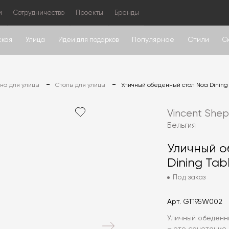
м
Сотрудничество
Проекты
Бренды
Популярное
Стили
ская
Улица
Идеи для подарков
С
на для улицы
Столы для улицы
Уличный обеденный стол Noa Dining
Vincent She
Бельгия
Уличный о
Dining Tab
Под заказ
Арт.
GT195W002
Уличный обеденны