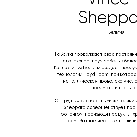
Sheppa
Бельгия
Фабрика продолжает своё постоянно
года, экспортируя мебель в более
Коллектив из Бельгии создаёт проду
технологии Lloyd Loom, при которо
металлическая проволока умело
предметы интерьер
Сотрудничая с местными жителями И
Sheppard совершенствует про
ротангом, производя продукты, х
самобытные местные традиции