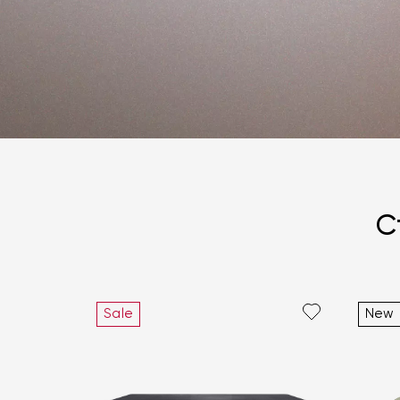
С
Sale
New