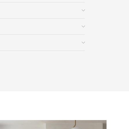
из натурального тика.
круг
Дерево
Vincent Sheppard
 заказа в интернет-магазине вы
0% стоимости заказа и доставки,
 x В)
Ø132x75
на способом получения. Мы
ользоваться услугой доставки, либо
с платформой
PayKeeper
, благодаря
и самостоятельно. Стоимость
15
ете оплатить заказ банковскими
матически рассчитывается при
asterCard, «МИР».
аза – учитываются адрес и габариты
товары будут готовы к отправке, наш
е воспользоваться возможностью
тся с вами для согласования
анковский счет. Для оформления
ных и адреса доставки. После
у, пожалуйста, свяжитесь с нами
вара на терминал в городе
для вас способом, либо оставьте
едставитель транспортной компании
е обратной связи.
и, чтобы согласовать удобное для вас
оставки.