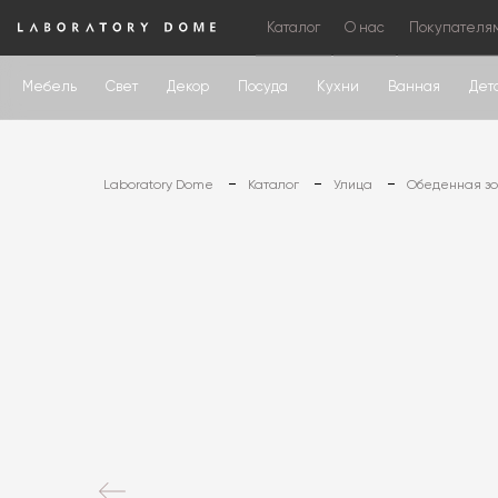
Каталог
О нас
Покупателя
Мебель
Свет
Декор
Посуда
Кухни
Ванная
Дет
Laboratory Dome
Каталог
Улица
Обеденная зо