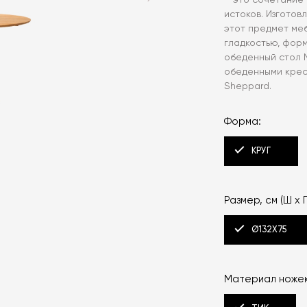
– это сочетание
истоков. Изготов
этот предмет ме
гладкостью, форм
обеденный стол N
обеденными крес
Sheppard.
Форма:
КРУГ
Размер, см (Ш x Г
Ø132X75
Материал ножек