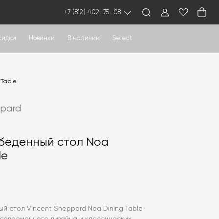
+7 (812) 402-75-08
кидки
Новинки
В наличии
Select
 Table
ppard
беденный стол Noa
le
й стол Vincent Sheppard Noa Dining Table