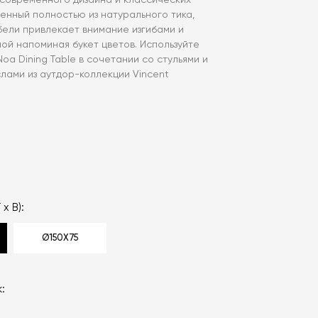
 современного дизайна и классических
ленный полностью из натурального тика,
бели привлекает внимание изгибами и
ой напоминая букет цветов. Используйте
oa Dining Table в сочетании со стульями и
лами из аутдор-коллекции Vincent
 x В):
Ø150X75
: