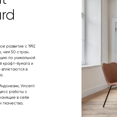
rd
е развитие с 1992
, чем 50 стран.
кцию по уникальной
й крафт-бумага и
 вплетаются в
а.
ндонезии, Vincent
цесс работы с
ранящие в себе
 ткачества.