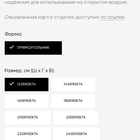
надёжным для использования на открытом воздухе.
Обновленная карта отделок доступна
по ссылке
.
Форма:
ПРЯМОУГОЛЬНИК
Размер, см (Ш x Г x В):
120X80X74
140X90X74
160X90X74
180X90X74
200X100X74
200X90X74
220X100X74
240X100X74