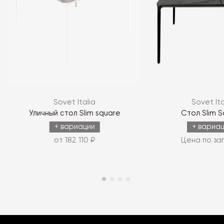
Sovet Italia
Sovet Ita
Уличный стол Slim square
Стол Slim 
+ вариации
+ вариа
от 182 110 ₽
Цена по за