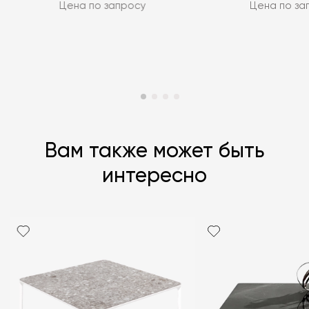
Цена по запросу
Цена по за
Вам также может быть
интересно