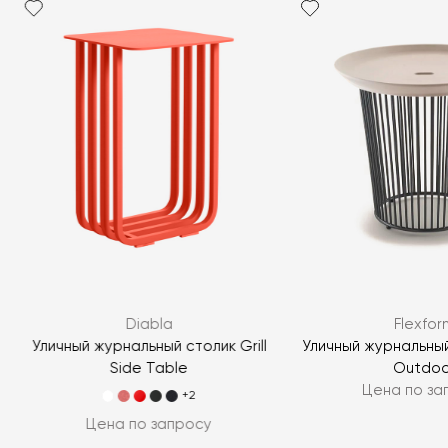
Я согласен с
политикой персональных данных
ЗАДАТЬ ВОПРОС
Diabla
Flexfor
ЗАДАТЬ ВОПРОС
Уличный журнальный столик Grill
Уличный журнальный
Side Table
Outdoo
Цена по за
+2
Цена по запросу