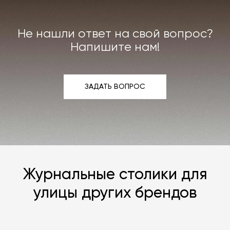
интерьера. Все расходы на услуги мастерской
мы берём на себя.
Не нашли ответ на свой вопрос?
Подробнее –
«Гарантия»
,
«Доставка и возврат»
.
Напишите нам!
ЗАДАТЬ ВОПРОС
ЗАДАТЬ ВОПРОС
Журнальные столики для
улицы других брендов