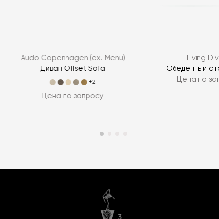
Audo Copenhagen (ex. Menu)
Living Div
Диван Offset Sofa
Обеденный ст
Цена по за
+2
Цена по запросу