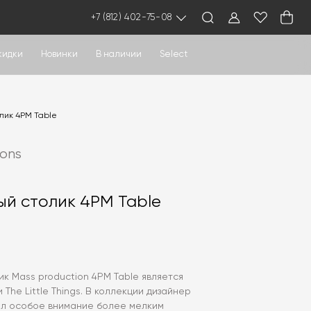
+7 (812) 402-75-08
кидки
Новинки
В наличии
Select
лик 4PM Table
ions
й столик 4PM Table
0
к Mass production 4PM Table является
The Little Things. В коллекции дизайнер
лил особое внимание более мелким