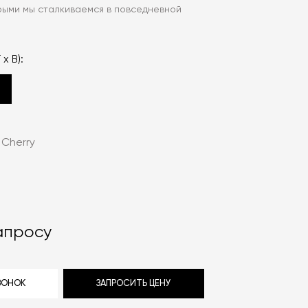
орыми мы сталкиваемся в повседневной
 x В):
 Cherry
апросу
ЗВОНОК
ЗАПРОСИТЬ ЦЕНУ