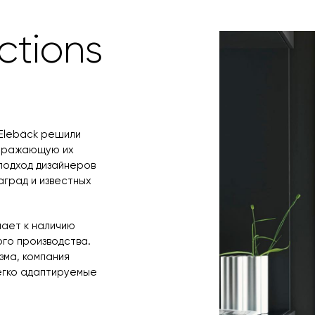
заявку по форм
свяжется с вам
время и дату д
ctions
s Elebäck решили
отражающую их
подход дизайнеров
аград и известных
лает к наличию
го производства.
зма, компания
егко адаптируемые