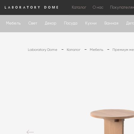
Каталог
О нас
Покупателя
Мебель
Свет
Декор
Посуда
Кухни
Ванная
Дет
Laboratory Dome
Каталог
Мебель
Премиум меб