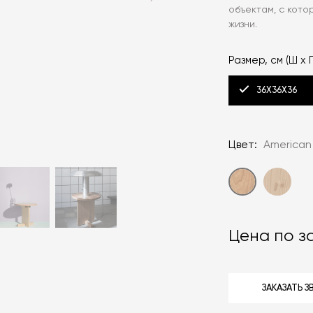
объектам, с кот
жизни.
Размер, см (Ш x Г
36X36X36
Цвет:
American
Цена по з
ЗАКАЗАТЬ 