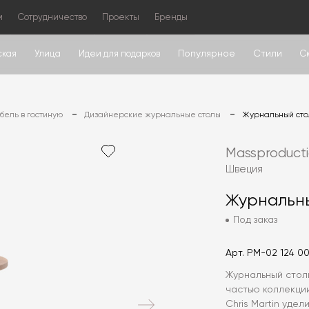
м
Сотрудничество
Проекты
Бренды
Популярное
Стили
ская
Улица
Идеи для подарков
С
ель в гостиную
Дизайнерские журнальные столы
Журнальный сто
Massproduct
Швеция
Журнальны
Под заказ
Арт.
PM-02 124 0
Журнальный столи
частью коллекции 
Chris Martin уде