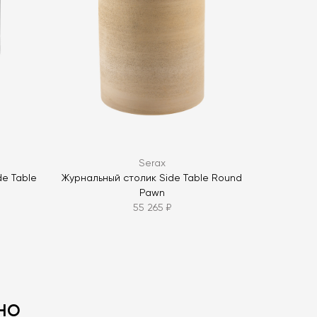
ОПРОС
ОПРОС
Serax
de Table
Журнальный столик Side Table Round
Pawn
55 265 ₽
но