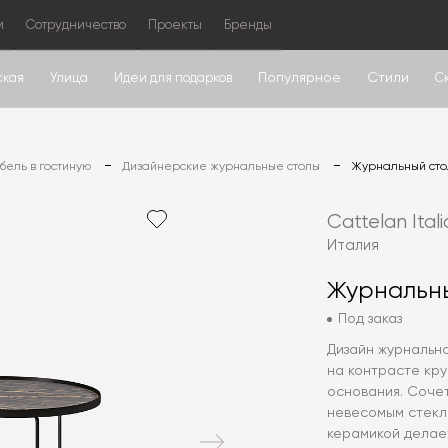
м
Сотрудничество
Проекты
Бренды
Популярное
Стили
ская
Улица
Идеи для подарков
С
ель в гостиную
Дизайнерские журнальные столы
Журнальный стол
Cattelan Itali
Италия
Журнальный
Под заказ
Дизайн журнальног
на контрасте кр
основания. Соче
невесомым стекл
керамикой делает