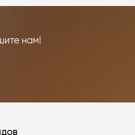
шите нам!
ндов