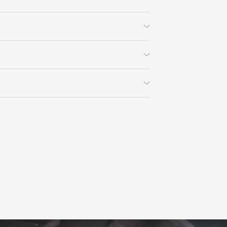
Современный /
ка, дерево, стекло.
Неоклассика
круг
Дерево / Стекло / Металл
 заказа в интернет-магазине вы
/ На ножках / Из
керамогранита
0% стоимости заказа и доставки,
на способом получения. Мы
ользоваться услугой доставки, либо
Studio Kronos
с платформой
PayKeeper
, благодаря
и самостоятельно. Стоимость
ете оплатить заказ банковскими
матически рассчитывается при
asterCard, «МИР».
аза – учитываются адрес и габариты
товары будут готовы к отправке, наш
е воспользоваться возможностью
тся с вами для согласования
анковский счет. Для оформления
ных и адреса доставки. После
у, пожалуйста, свяжитесь с нами
вара на терминал в городе
для вас способом, либо оставьте
едставитель транспортной компании
е обратной связи.
и, чтобы согласовать удобное для вас
оставки.