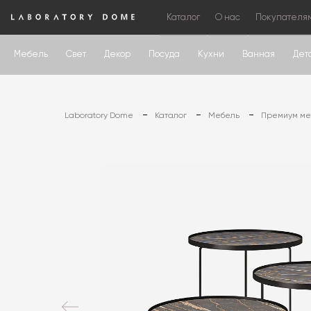
Каталог
О нас
Покупателя
Мебель
Свет
Декор
Посуда
Кухни
Ванная
Дет
Laboratory Dome
Каталог
Мебель
Премиум меб