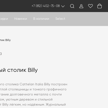
+7 (812) 402-75-08
кидки
Новинки
В наличии
Select
ик Billy
a
 столик Billy
о столика Cattelan Italia Billy построен
углой столешницы и тонкого графичного
тание долговечного металла с почти
ом, уютным деревом и стильной
 Billy лёгким, но надёжным. Журнальный