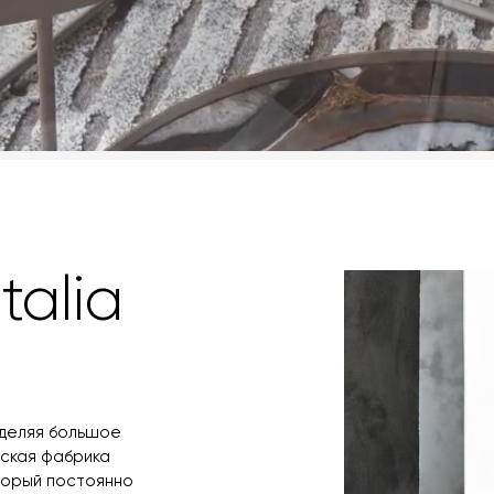
talia
уделяя большое
нская фабрика
оторый постоянно