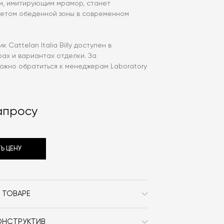
ом, имитирующим мрамор, станет
етом обеденной зоны в современном
 Cattelan Italia Billy доступен в
ах и вариантах отделки. За
ожно обратиться к менеджерам Laboratory
апросу
Ь ЦЕНУ
 ТОВАРЕ
Cattelan Italia
ОНСТРУКТИВ