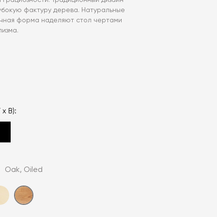
 грациозности. Традиционный дизайн
убокую фактуру дерева. Натуральные
ичная форма наделяют стол чертами
лизма.
 x В):
:
Oak, Oiled