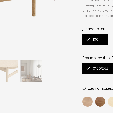
своей простоте и
подчёркивает гл
оттенки и лакон
датского минима
Диаметр, см:
100
Размер, см (Ш x Г
Ø100X37.5
Отделка ножек