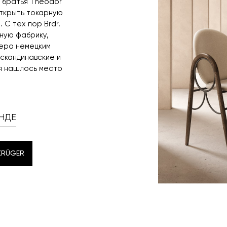
да братья Theodor
открыть токарную
С тех пор Brdr.
ную фабрику,
ера немецким
 скандинавские и
мя нашлось место
НДЕ
KRÜGER
KRÜGER