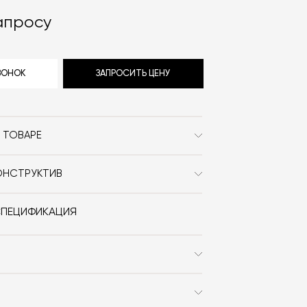
апросу
ЗВОНОК
ЗАПРОСИТЬ ЦЕНУ
 ТОВАРЕ
Brdr. Krüger
ОНСТРУКТИВ
Сканди / Джапанди
ица: вишня, клён, дуб.
круг
СПЕЦИФИКАЦИЯ
Дерево / На ножках
Hans Bølling
100