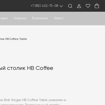
+7 (812) 402-75-08
кидки
Новинки
В наличии
Select
ик HB Coffee Table
й столик HB Coffee
 Brdr. Krüger HB Coffee Table уникален в