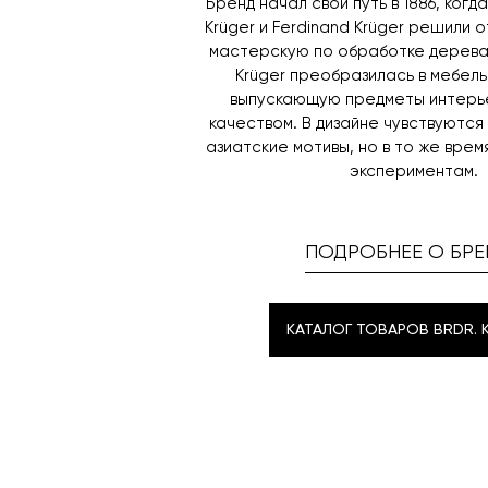
Бренд начал свой путь в 1886, ког
Krüger и Ferdinand Krüger решили 
мастерскую по обработке дерева. 
Krüger преобразилась в мебель
выпускающую предметы интерь
качеством. В дизайне чувствуются
азиатские мотивы, но в то же вре
экспериментам.
ПОДРОБНЕЕ О БРЕ
КАТАЛОГ ТОВАРОВ BRDR. 
КАТАЛОГ ТОВАРОВ BRDR. 