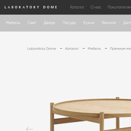
Каталог
О нас
Покупателя
Мебель
Свет
Декор
Посуда
Кухни
Ванная
Дет
Laboratory Dome
Каталог
Мебель
Премиум меб