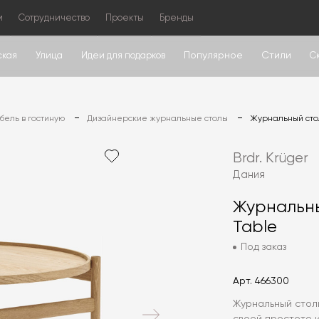
м
Сотрудничество
Проекты
Бренды
Популярное
Стили
ская
Улица
Идеи для подарков
С
ель в гостиную
Дизайнерские журнальные столы
Журнальный стол
Brdr. Krüger
Дания
Журнальны
Table
Под заказ
Арт.
466300
Журнальный столик