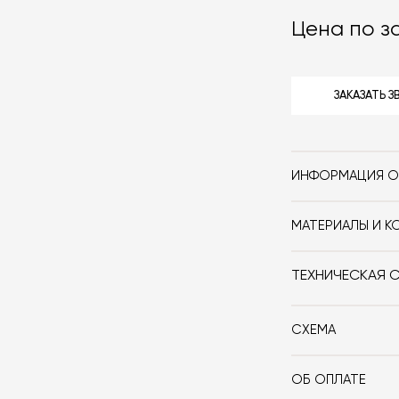
Цена по з
ЗАКАЗАТЬ 
ИНФОРМАЦИЯ О
Бренд
МАТЕРИАЛЫ И К
Стиль
Ножки и столешн
Форма
ТЕХНИЧЕСКАЯ 
Особенности
СХЕМА
Дизайнер
ОБ ОПЛАТЕ
Диаметр, см