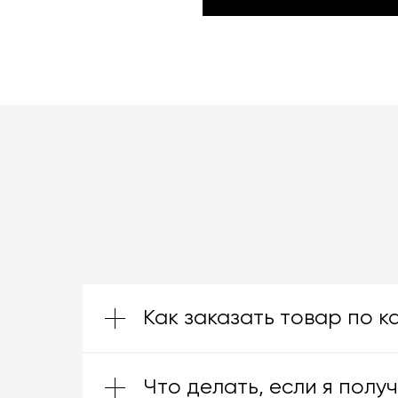
КАТАЛОГ ТОВАРОВ MASSPRO
Как заказать товар по к
Что делать, если я полу
Зачастую производители предоставл