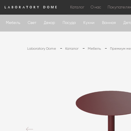
Каталог
О нас
Покупателя
Мебель
Свет
Декор
Посуда
Кухни
Ванная
Дет
Laboratory Dome
Каталог
Мебель
Премиум меб