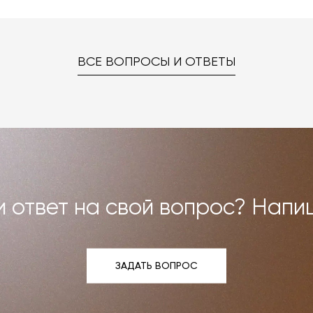
. Даже если на странице товара нет опции заказа в нужн
ке «Карта отделок», после чего выберите понравившуюся
 способом.
–
на странице «Контакты»
. Мы взаимодействуем с фабрика
ред вами были исполнены. В случае брака мы заменяем т
ВСЕ ВОПРОСЫ И ОТВЕТЫ
но можем договориться о ремонте или реставрации
Все расходы на услуги мастерской мы берём на себя.
и возврат»
.
 ответ на свой вопрос? Напи
ЗАДАТЬ ВОПРОС
ЗАДАТЬ ВОПРОС