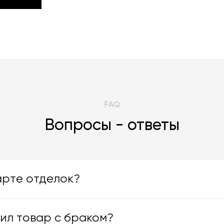
DUCTIONS
FAQ
Вопросы - ответы
арте отделок?
чил товар с браком?
яют большой ассортимент отделок. Вы можете выбрать