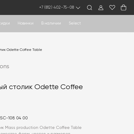
+7 (812) 402-75-08
кидки
Новинки
В наличии
Select
ик Odette Coffee Table
ions
й столик Odette Coffee
_SC-108 04 00
к Mass production Odette Coffee Table