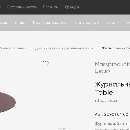
м
Сотрудничество
Проекты
Бренды
Популярное
Стили
ская
Улица
Идеи для подарков
С
ель в гостиную
Дизайнерские журнальные столы
Журнальный стол
Massproduct
Швеция
Журнальны
Table
Под заказ
Арт.
SC-01 04 00
Журнальный столи