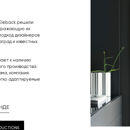
s Elebäck решили
отражающую их
подход дизайнеров
аград и известных
лает к наличию
го производства.
зма, компания
егко адаптируемые
НДЕ
DUCTIONS