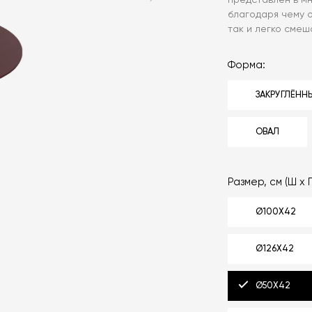
представлен в мн
благодаря чему о
так и легко смеш
Форма:
ЗАКРУГЛЁННЫ
ОВАЛ
Размер, см (Ш x Г
Ø100X42
Ø126X42
Ø50X42