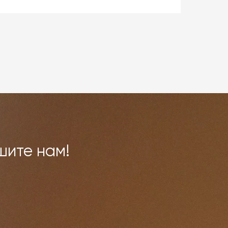
ой
 и
ми,
овар
шите нам!