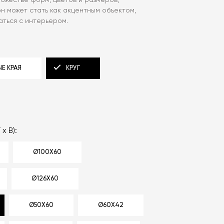
ожестве форм, цветов и размеров,
н может стать как акцентным объектом,
аться с интерьером.
Е КРАЯ
КРУГ
 x В):
Ø100X60
Ø126X60
Ø50X60
Ø60X42