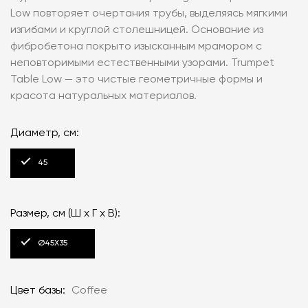
Low повторяет очертания трубы, выделяясь мягкими
изгибами и круглой столешницей. Основание из
фибробетона покрыто изысканным мрамором с
неповторимыми естественными узорами. Trumpet
Table Low — это чистые геометричные формы и
красота натуральных материалов.
Диаметр, см:
45
Размер, см (Ш x Г x В):
Ø45Х35
Цвет базы:
Coffee