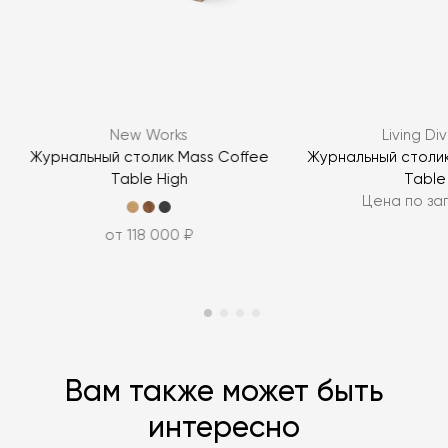
Я согласен с
политикой персональных данных
ЗАДАТЬ ВОПРОС
New Works
Living Div
ЗАДАТЬ ВОПРОС
Журнальный столик Mass Coffee
Журнальный столик
Table High
Table
Цена по за
от 118 000 ₽
Вам также может быть
интересно