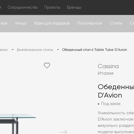
м
Сотрудничество
Проекты
Бренды
Популярное
Стили
ская
Улица
Идеи для подарков
С
зона
Дизайнерские столы
Обеденный стол 6 Table Tube D'Avion
Cassina
Италия
Обеденный
D'Avion
Под заказ
Уникальность обе
D’Avion заключае
визуально разде
модели выполнено