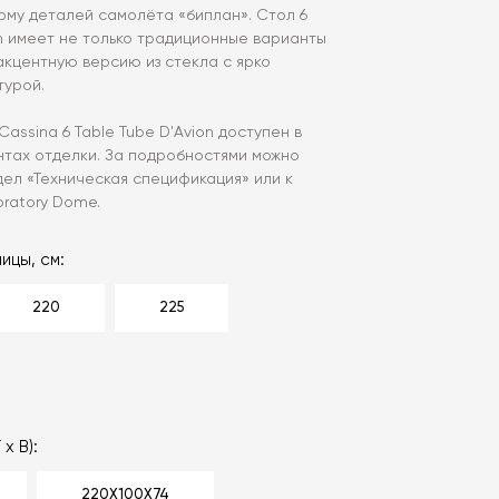
му деталей самолёта «биплан». Стол 6
on имеет не только традиционные варианты
акцентную версию из стекла с ярко
турой.
assina 6 Table Tube D'Avion доступен в
нтах отделки. За подробностями можно
дел «‎Техническая спецификация» или к
ratory Dome.
ицы, см:
220
225
 х В):
220Х100Х74