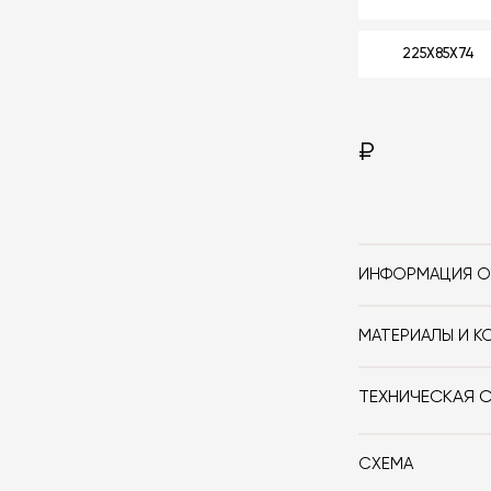
225X85X74
₽
ИНФОРМАЦИЯ О
Бренд
МАТЕРИАЛЫ И К
Стиль
Ножки обеденно
D'Avion изгото
Форма
ТЕХНИЧЕСКАЯ 
выполнена из с
Особенности
СХЕМА
Обеденный стол
Дизайнер