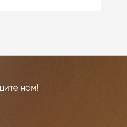
ой
 и
ми,
овар
шите нам!