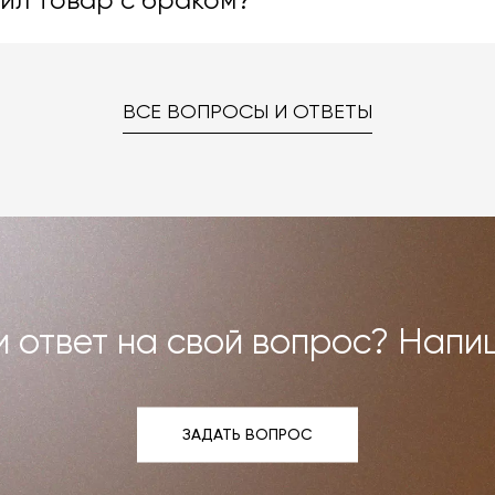
чил товар с браком?
. Даже если на странице товара нет опции заказа в нужн
ке «Карта отделок», после чего выберите понравившуюся
 способом.
–
на странице «Контакты»
. Мы взаимодействуем с фабрика
ред вами были исполнены. В случае брака мы заменяем т
ВСЕ ВОПРОСЫ И ОТВЕТЫ
но можем договориться о ремонте или реставрации
Все расходы на услуги мастерской мы берём на себя.
и возврат»
.
 ответ на свой вопрос? Напи
ЗАДАТЬ ВОПРОС
ЗАДАТЬ ВОПРОС