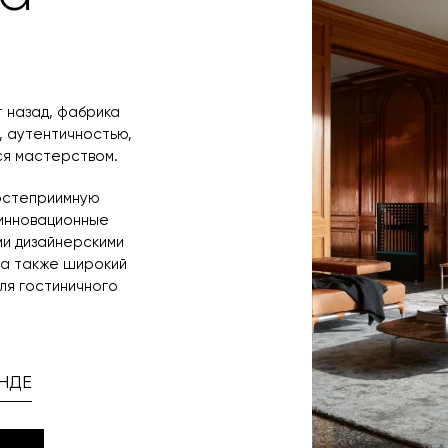
 назад, фабрика
, аутентичностью,
ся мастерством.
гостеприимную
 инновационные
ми дизайнерскими
 а также широкий
ля гостиничного
НДЕ