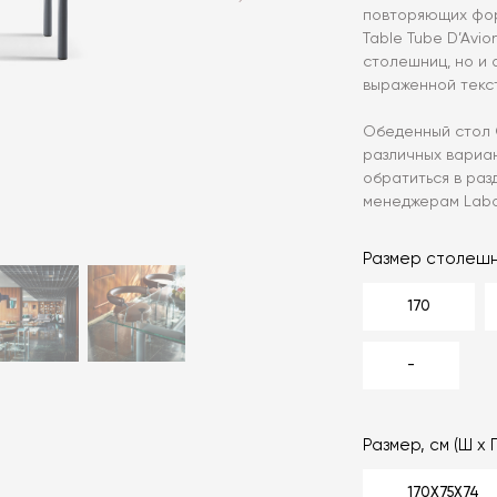
повторяющих фор
Table Tube D’Avi
столешниц, но и 
выраженной текс
Обеденный стол C
различных вариа
обратиться в раз
менеджерам Labo
Размер столешн
170
-
Размер, см (Ш х Г
170Х75Х74