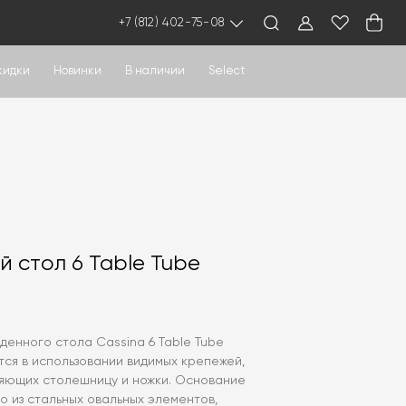
+7 (812) 402-75-08
кидки
Новинки
В наличии
Select
 стол 6 Table Tube
денного стола Cassina 6 Table Tube
тся в использовании видимых крепежей,
ляющих столешницу и ножки. Основание
 из стальных овальных элементов,