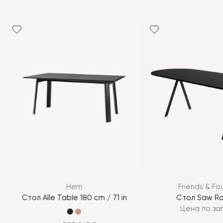
Я согласен с
политикой персональных данных
Hem
Friends & Fo
ЗАДАТЬ ВОПРОС
Стол Alle Table 180 cm / 71 in
Стол Saw R
Цена по за
ЗАДАТЬ ВОПРОС